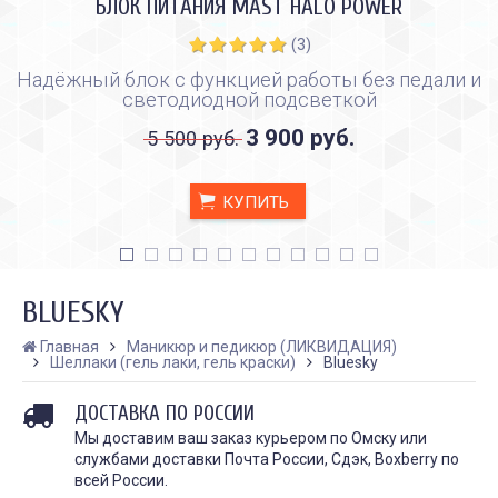
БЛОК ПИТАНИЯ MAST HALO POWER
(3)
Надёжный блок с функцией работы без педали и
светодиодной подсветкой
3 900 руб.
5 500 руб.
КУПИТЬ
BLUESKY
Главная
Маникюр и педикюр (ЛИКВИДАЦИЯ)
Шеллаки (гель лаки, гель краски)
Bluesky
КАК ПРАВИЛЬНО И ДЛЯ ЧЕГО
КАК ПРАВИЛЬНО
ДОСТАВКА ПО РОССИИ
ДЕЛАТЬ КАРБОНОВЫЙ ПИЛИНГ
ИСПОЛЬЗОВАТЬ ПЛЁН
ЗАЖИВЛЕНИЯ ТАТУ
Дата:
Мы доставим ваш заказ курьером по Омску или
28.02.2024
Дата:
31.01.2024
службами доставки Почта России, Сдэк, Boxberry по
Карбоновый пилинг – это
Татуировки - это выр
всей России.
инновационная