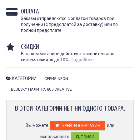
личности, искусство и 
косметологическая процедура,
они требуют особенно
предназначенная для
ОПЛАТА
и...
улучшения...
Заказы отправляются с оплатой товаров при
ЧИТАТЬ
получении (с предоплатой за доставку) или по
ЧИТАТЬ ДАЛЕЕ →
полной предоплате.
СКИДКИ
В нашем магазине действует накопительная
система скидок до 10%.
Подробнее
КАТЕГОРИИ
СЕРИЯ NEON
Гель для перевода
Гель для перевода
BLUESKY ПАЛИТРА 805 CREATIVE
(трансфера) Transferillo®
(трансфера) Transferil
детжится до конца
доволен
сеанса
Хорошо переводит, при
В ЭТОЙ КАТЕГОРИИ НЕТ НИ ОДНОГО ТОВАРА.
высыхании стирается н
одного стика 5 мл хватило
быстро. Хороший гель,
на 5 больших работ,
давно пользуемся!!
экономный расход,
держится очень хорошо,
Вы можете
или
рекомендую.
Илья Аг
ПЕРЕЙТИ В МАГАЗИН
3 октября 2023
Анна Л.
использовать
ПОИСК
5 октября 2023 12:19