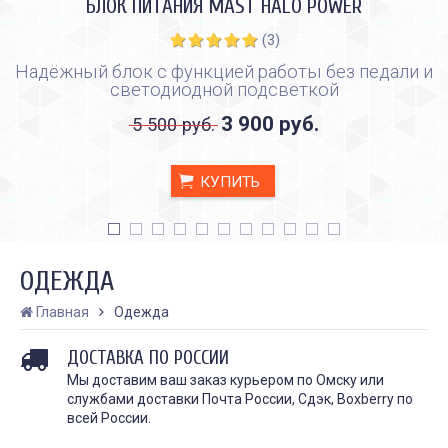
БЛОК ПИТАНИЯ MAST HALO POWER
(3)
Надёжный блок с функцией работы без педали и
светодиодной подсветкой
3 900 руб.
5 500 руб.
КУПИТЬ
ОДЕЖДА
Главная
Одежда
ДОСТАВКА ПО РОССИИ
КАК ПРАВИЛЬНО И ДЛЯ ЧЕГО
КАК ПРАВИЛЬНО
ДЕЛАТЬ КАРБОНОВЫЙ ПИЛИНГ
ИСПОЛЬЗОВАТЬ ПЛЁН
Мы доставим ваш заказ курьером по Омску или
ЗАЖИВЛЕНИЯ ТАТУ
Дата:
28.02.2024
службами доставки Почта России, Сдэк, Boxberry по
Дата:
31.01.2024
Карбоновый пилинг – это
всей России.
Татуировки - это выр
инновационная