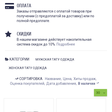
личности, искусство и 
косметологическая процедура,
ОПЛАТА
они требуют особенно
предназначенная для
и...
улучшения...
Заказы отправляются с оплатой товаров при
получении (с предоплатой за доставку) или по
ЧИТАТЬ
ЧИТАТЬ ДАЛЕЕ →
полной предоплате.
СКИДКИ
В нашем магазине действует накопительная
система скидок до 10%.
Подробнее
КАТЕГОРИИ
МУЖСКАЯ ТАТУ ОДЕЖДА
ЖЕНСКАЯ ТАТУ ОДЕЖДА
Гель для перевода
Гель для перевода
(трансфера) Transferillo®
(трансфера) Transferil
СОРТИРОВКА
Название
Цена
Хиты продаж
детжится до конца
доволен
сеанса
Оценка покупателей
Дата добавления
В наличии
Хорошо переводит, при
высыхании стирается н
одного стика 5 мл хватило
быстро. Хороший гель,
на 5 больших работ,
30
давно пользуемся!!
экономный расход,
держится очень хорошо,
рекомендую.
Илья Аг
3 октября 2023
Анна Л.
5 октября 2023 12:19