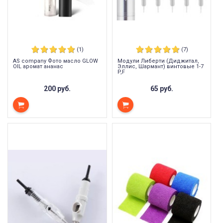
(1)
(7)
AS company Фото масло GLOW
Модули Либерти (Диджитал,
OIL аромат ананас
Эллис, Шармант) винтовые 1-7
P,F
200 руб.
65 руб.