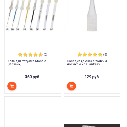
(2)
(5)
Игла для татуажа Mosaic
Насадка (дюза) с тонким
(Мозаик)
носиком на GiantSun
360 руб.
129 руб.