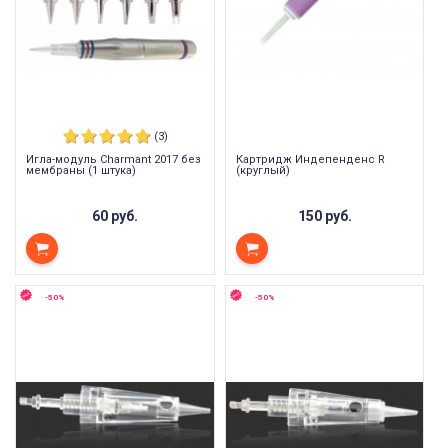
(3)
Игла-модуль Charmant 2017 без
Картридж Индепенденс R
мембраны (1 штука)
(круглый)
60 руб.
150 руб.
-50%
-50%