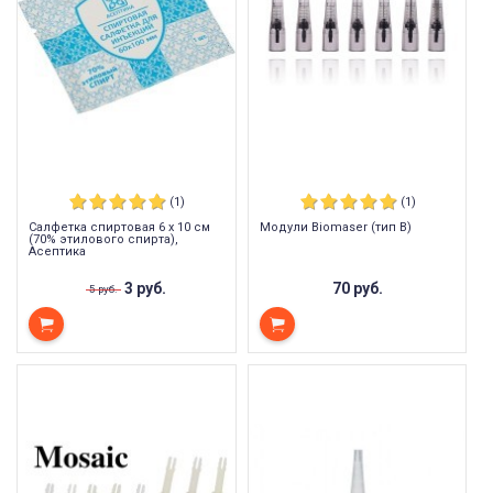
(1)
(1)
Салфетка спиртовая 6 х 10 см
Модули Biomaser (тип B)
(70% этилoвого cпиpта),
Асептика
3 руб.
70 руб.
5 руб.