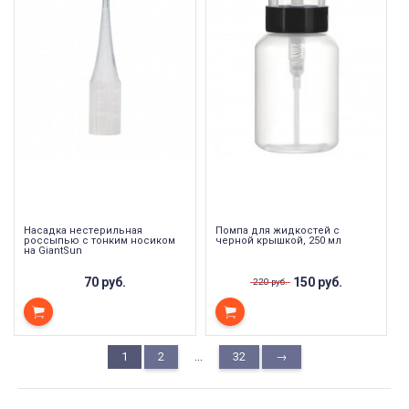
Насадка нестерильная
Помпа для жидкостей с
россыпью с тонким носиком
черной крышкой, 250 мл
на GiantSun
70 руб.
150 руб.
220 руб.
...
1
2
32
→