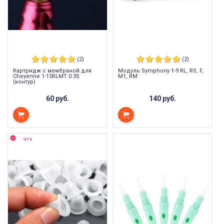
(2)
(2)
Картридж с мембраной для
Модуль Symphony 1-9 RL, RS, F,
Cheyenne 1-15RLMT 0.35
M1, RM
(контур)
60 руб.
140 руб.
-31%