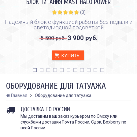
БЛОК ПИТАНИЯ MAST HALO POWER
(3)
Надёжный блок с функцией работы без педали и
светодиодной подсветкой
3 900 руб.
5 500 руб.
КУПИТЬ
ОБОРУДОВАНИЕ ДЛЯ ТАТУАЖА
Главная
Оборудование для татуажа
ДОСТАВКА ПО РОССИИ
КАК ПРАВИЛЬНО И ДЛЯ ЧЕГО
КАК ПРАВИЛЬНО
ДЕЛАТЬ КАРБОНОВЫЙ ПИЛИНГ
ИСПОЛЬЗОВАТЬ ПЛЁН
Мы доставим ваш заказ курьером по Омску или
ЗАЖИВЛЕНИЯ ТАТУ
Дата:
28.02.2024
службами доставки Почта России, Сдэк, Boxberry по
Дата:
31.01.2024
Карбоновый пилинг – это
всей России.
Татуировки - это выр
инновационная