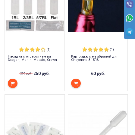
(1)
(1)
Насадка с отверстием на
Картридж с мембраной для
Dragon, Merlin, Mosaic, Crown
Cheyenne 3-15RS
250 руб.
60 руб.
290 руб.