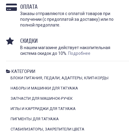
личности, искусство и 
косметологическая процедура,
ОПЛАТА
они требуют особенно
предназначенная для
и...
улучшения...
Заказы отправляются с оплатой товаров при
получении (с предоплатой за доставку) или по
ЧИТАТЬ
ЧИТАТЬ ДАЛЕЕ →
полной предоплате.
СКИДКИ
В нашем магазине действует накопительная
система скидок до 10%.
Подробнее
КАТЕГОРИИ
БЛОКИ ПИТАНИЯ, ПЕДАЛИ, АДАПТЕРЫ, КЛИП-КОРДЫ
Гель для перевода
Гель для перевода
(трансфера) Transferillo®
(трансфера) Transferil
НАБОРЫ И МАШИНКИ ДЛЯ ТАТУАЖА
детжится до конца
доволен
ЗАПЧАСТИ ДЛЯ МАШИНОК-РУЧЕК
сеанса
Хорошо переводит, при
высыхании стирается н
одного стика 5 мл хватило
ИГЛЫ И КАРТРИДЖИ ДЛЯ ТАТУАЖА
быстро. Хороший гель,
на 5 больших работ,
давно пользуемся!!
экономный расход,
держится очень хорошо,
ПИГМЕНТЫ ДЛЯ ТАТУАЖА
рекомендую.
Илья Аг
3 октября 2023
Анна Л.
СТАБИЛИЗАТОРЫ, ЗАКРЕПИТЕЛИ ЦВЕТА
5 октября 2023 12:19