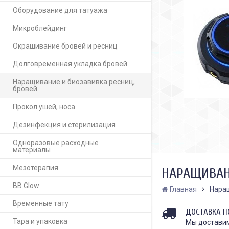
Оборудование для татуажа
Микроблейдинг
Окрашивание бровей и ресниц
Долговременная укладка бровей
Наращивание и биозавивка ресниц,
бровей
Прокол ушей, носа
Дезинфекция и стерилизация
Одноразовые расходные
материалы
Мезотерапия
НАРАЩИВАН
BB Glow
Главная
Наращ
Временные тату
ДОСТАВКА П
Тара и упаковка
Мы доставим