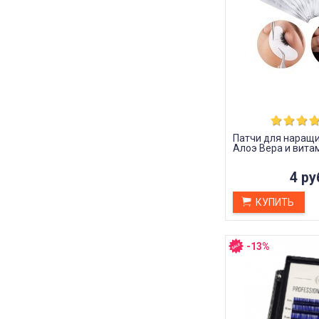
Патчи для наращ
Алоэ Вера и вита
4 ру
КУПИТЬ
-13%