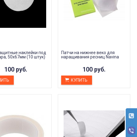
применении и действительно
Светлана Григо
работает. Заметно чистит кожу
22 сентября 2023
Ольга Аксенова
2 октября 2023 14:23
защитные наклейки под
Патчи на нижнее веко для
ара, 50x67мм (10 штук)
наращивания ресниц Navina
100 руб.
100 руб.
ПИТЬ
КУПИТЬ