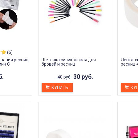
(6)
ивания ресниц
Щеточка силиконовая для
Лента-с
мин С
бровей и ресниц
ресниц 4
б.
30 руб.
40 руб.
КУПИТЬ
КУ