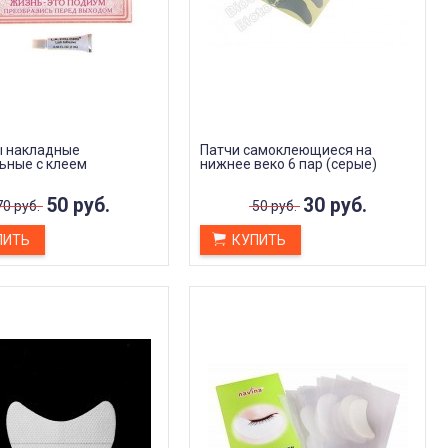
ТРАНСФЕРНЫЙ ГЕЛЬ - КАК
ПОЛЬЗОВАТЬСЯ?
Дата:
22.09.2023
Трансферный гель для татуировок –
это специальное средство, которое
помогает переносить...
ЧИТАТЬ ДАЛЕЕ →
 накладные
Патчи самоклеющиеся на
ьные с клеем
нижнее веко 6 пар (серые)
50 руб.
30 руб.
70 руб.
50 руб.
ПИТЬ
КУПИТЬ
емувер татуажа от Шаховой
AS Company Base (Базовый
pecial Box A.Shakhova
пигмент для бровей
Довольна
рекомендую
До этого пользовалась короной.
Очень нравятся пигменты о
Не особый знаток я в теме
Алины Шаховой. Хорошо
ремувером. Но этим давольна
укладываются, остаток 80%
гораздо больше. Удобный в