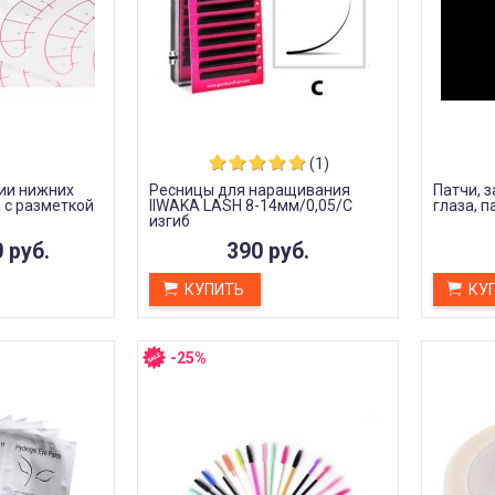
Илья Агарков
Анна Л.
3 октября 2023 22:45
октября 2023 12:19
(1)
ии нижних
Ресницы для наращивания
Патчи, 
 с разметкой
IIWAKA LASH 8-14мм/0,05/С
глаза, п
изгиб
 руб.
390 руб.
КУПИТЬ
КУ
-25%