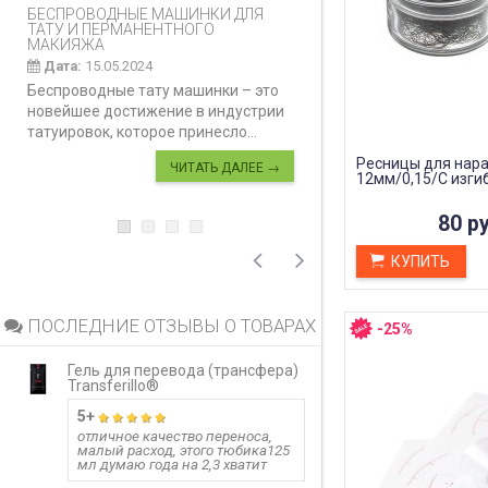
БЕСПРОВОДНЫЕ МАШИНКИ ДЛЯ
КАК ПРАВИЛЬНО И
ТАТУ И ПЕРМАНЕНТНОГО
ДЕЛАТЬ КАРБОНО
МАКИЯЖА
Дата:
28.02.2024
Дата:
15.05.2024
Карбоновый пилинг
Беспроводные тату машинки – это
инновационная ко
новейшее достижение в индустрии
процедура, предн
татуировок, которое принесло...
улучшения...
Ресницы для нар
ЧИТАТЬ ДАЛЕЕ →
12мм/0,15/С изги
80 ру
КУПИТЬ
ПОСЛЕДНИЕ ОТЗЫВЫ О ТОВАРАХ
-25%
Гель для перевода (трансфера)
Гель для перево
Transferillo®
Transferillo®
5+
детжится до 
отличное качество переноса,
малый расход, этого тюбика125
одного стика 5 м
мл думаю года на 2,3 хватит
больших работ,
расход, держитс