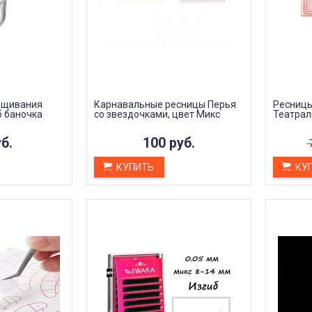
 ДЛЯ ЧЕГО
КАК ПРАВИЛЬНО ИСПОЛЬЗОВАТЬ
ВЫЙ ПИЛИНГ
ПЛЁНКУ ДЛЯ ЗАЖИВЛЕНИЯ ТАТУ
Дата:
31.01.2024
 – это
Татуировки - это выражение
сметологическая
личности, искусство и память, но
азначенная для
они требуют особенного ухода и...
ЧИТАТЬ ДАЛЕЕ →
ащивания
Карнавальные ресницы Перья
Ресницы
ЧИТАТЬ ДАЛЕЕ →
б баночка
со звездочками, цвет Микс
Театрал
б.
100 руб.
КУПИТЬ
КУ
да (трансфера)
Гель для перевода (трансфера)
Р
Transferillo®
S
конца сеанса
доволен
Хорошо переводит, при
высыхании стирается не
л хватило на 5
быстро. Хороший гель, давно
 экономный
пользуемся!!
я очень хорошо,