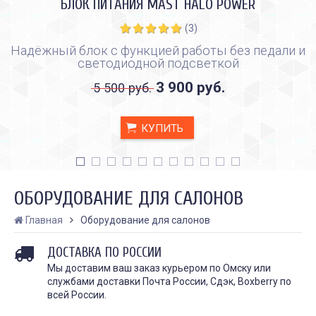
БЛОК ПИТАНИЯ MAST HALO POWER
(3)
Надёжный блок с функцией работы без педали и
светодиодной подсветкой
3 900 руб.
5 500 руб.
КУПИТЬ
ОБОРУДОВАНИЕ ДЛЯ САЛОНОВ
Главная
Оборудование для салонов
ДОСТАВКА ПО РОССИИ
КАК ПРАВИЛЬНО И ДЛЯ ЧЕГО
КАК ПРАВИЛЬНО
ДЕЛАТЬ КАРБОНОВЫЙ ПИЛИНГ
ИСПОЛЬЗОВАТЬ ПЛЁН
Мы доставим ваш заказ курьером по Омску или
ЗАЖИВЛЕНИЯ ТАТУ
Дата:
28.02.2024
службами доставки Почта России, Сдэк, Boxberry по
Дата:
31.01.2024
Карбоновый пилинг – это
всей России.
Татуировки - это выр
инновационная