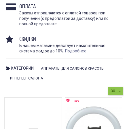
личности, искусство и 
косметологическая процедура,
они требуют особенно
ОПЛАТА
предназначенная для
и...
улучшения...
Заказы отправляются с оплатой товаров при
получении (с предоплатой за доставку) или по
ЧИТАТЬ
ЧИТАТЬ ДАЛЕЕ →
полной предоплате.
СКИДКИ
В нашем магазине действует накопительная
система скидок до 10%.
Подробнее
КАТЕГОРИИ
АППАРАТЫ ДЛЯ САЛОНОВ КРАСОТЫ
ИНТЕРЬЕР САЛОНА
Гель для перевода
Гель для перевода
(трансфера) Transferillo®
(трансфера) Transferil
детжится до конца
доволен
30
сеанса
Хорошо переводит, при
высыхании стирается н
одного стика 5 мл хватило
-22%
быстро. Хороший гель,
на 5 больших работ,
давно пользуемся!!
экономный расход,
держится очень хорошо,
рекомендую.
Илья Аг
3 октября 2023
Анна Л.
5 октября 2023 12:19