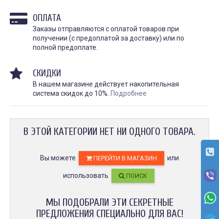
личности, искусство и 
косметологическая процедура,
они требуют особенно
предназначенная для
ОПЛАТА
и...
улучшения...
Заказы отправляются с оплатой товаров при
ЧИТАТЬ
ЧИТАТЬ ДАЛЕЕ →
получении (с предоплатой за доставку) или по
полной предоплате.
СКИДКИ
В нашем магазине действует накопительная
система скидок до 10%.
Подробнее
В ЭТОЙ КАТЕГОРИИ НЕТ НИ ОДНОГО ТОВАРА.
Гель для перевода
Гель для перевода
(трансфера) Transferillo®
(трансфера) Transferil
детжится до конца
доволен
Вы можете
или
ПЕРЕЙТИ В МАГАЗИН
сеанса
Хорошо переводит, при
высыхании стирается н
одного стика 5 мл хватило
использовать
ПОИСК
быстро. Хороший гель,
на 5 больших работ,
давно пользуемся!!
экономный расход,
держится очень хорошо,
рекомендую.
Илья Аг
МЫ ПОДОБРАЛИ ЭТИ СЕКРЕТНЫЕ
3 октября 2023
Анна Л.
ПРЕДЛОЖЕНИЯ СПЕЦИАЛЬНО ДЛЯ ВАС!
5 октября 2023 12:19