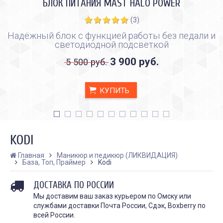
БЛОК ПИТАНИЯ MAST HALO POWER
(3)
Надёжный блок с функцией работы без педали и
светодиодной подсветкой
3 900 руб.
5 500 руб.
КУПИТЬ
KODI
Главная
Маникюр и педикюр (ЛИКВИДАЦИЯ)
База, Топ, Праймер
Kodi
КАК ПРАВИЛЬНО И ДЛЯ ЧЕГО
КАК ПРАВИЛЬНО
ДОСТАВКА ПО РОССИИ
ДЕЛАТЬ КАРБОНОВЫЙ ПИЛИНГ
ИСПОЛЬЗОВАТЬ ПЛЁН
ЗАЖИВЛЕНИЯ ТАТУ
Дата:
28.02.2024
Мы доставим ваш заказ курьером по Омску или
Дата:
31.01.2024
службами доставки Почта России, Сдэк, Boxberry по
Карбоновый пилинг – это
Татуировки - это выр
всей России.
инновационная