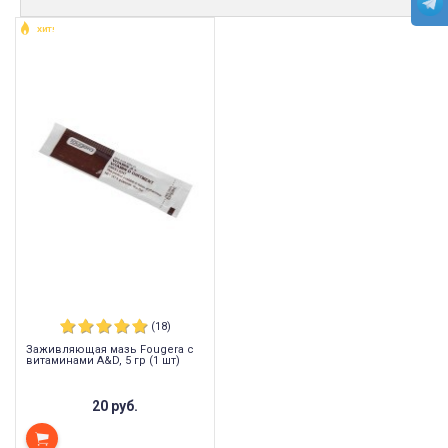
ХИТ!
(18)
Заживляющая мазь Fougera с
витаминами A&D, 5 гр (1 шт)
20 руб.