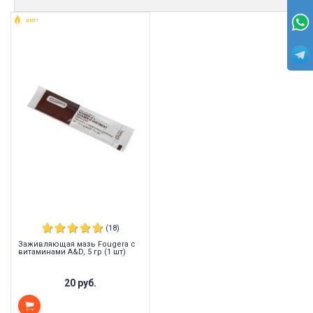
ХИТ!
(18)
Заживляющая мазь Fougera с
витаминами A&D, 5 гр (1 шт)
20 руб.