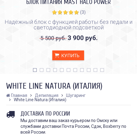
БЛОК ПИТАНИЯ MAST HALO POWER
(3)
Надёжный блок с функцией работы без педали и
светодиодной подсветкой
3 900 руб.
5 500 руб.
КУПИТЬ
WHITE LINE NATURA (ИТАЛИЯ)
Главная
Депиляция
Шугаринг
White Line Natura (Италия)
КАК ПРАВИЛЬНО И ДЛЯ ЧЕГО
КАК ПРАВИЛЬНО
ДОСТАВКА ПО РОССИИ
ДЕЛАТЬ КАРБОНОВЫЙ ПИЛИНГ
ИСПОЛЬЗОВАТЬ ПЛЁН
ЗАЖИВЛЕНИЯ ТАТУ
Дата:
Мы доставим ваш заказ курьером по Омску или
28.02.2024
Дата:
31.01.2024
службами доставки Почта России, Сдэк, Boxberry по
Карбоновый пилинг – это
Татуировки - это выр
всей России.
инновационная