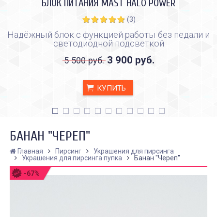
БЛОК ПИТАНИЯ MAST HALO POWER
(3)
Надёжный блок с функцией работы без педали и
светодиодной подсветкой
3 900 руб.
5 500 руб.
КУПИТЬ
БАНАН "ЧЕРЕП"
Главная
Пирсинг
Украшения для пирсинга
Украшения для пирсинга пупка
Банан "Череп"
-67%
КАК ПРАВИЛЬНО И ДЛЯ ЧЕГО
КАК ПРАВИЛЬНО
ДЕЛАТЬ КАРБОНОВЫЙ ПИЛИНГ
ИСПОЛЬЗОВАТЬ ПЛЁН
ЗАЖИВЛЕНИЯ ТАТУ
Дата:
28.02.2024
Дата:
31.01.2024
Карбоновый пилинг – это
Татуировки - это выр
инновационная