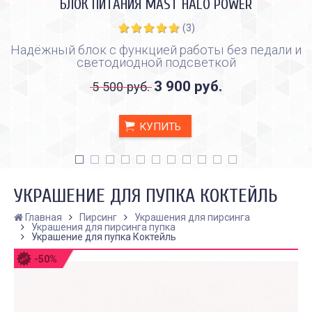
БЛОК ПИТАНИЯ MAST HALO POWER
(3)
Надёжный блок с функцией работы без педали и
светодиодной подсветкой
3 900 руб.
5 500 руб.
КУПИТЬ
УКРАШЕНИЕ ДЛЯ ПУПКА КОКТЕЙЛЬ
Главная
Пирсинг
Украшения для пирсинга
Украшения для пирсинга пупка
Украшение для пупка Коктейль
КАК ПРАВИЛЬНО И ДЛЯ ЧЕГО
КАК ПРАВИЛЬНО
-50%
ДЕЛАТЬ КАРБОНОВЫЙ ПИЛИНГ
ИСПОЛЬЗОВАТЬ ПЛЁН
ЗАЖИВЛЕНИЯ ТАТУ
Дата:
28.02.2024
Дата:
31.01.2024
Карбоновый пилинг – это
Татуировки - это выр
инновационная