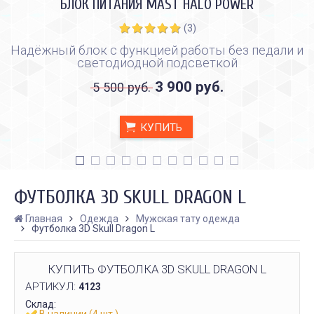
БЛОК ПИТАНИЯ MAST HALO POWER
(3)
Надёжный блок с функцией работы без педали и
светодиодной подсветкой
3 900 руб.
5 500 руб.
КУПИТЬ
ФУТБОЛКА 3D SKULL DRAGON L
Главная
Одежда
Мужская тату одежда
Футболка 3D Skull Dragon L
КАК ПРАВИЛЬНО И ДЛЯ ЧЕГО
КАК ПРАВИЛЬНО
ДЕЛАТЬ КАРБОНОВЫЙ ПИЛИНГ
ИСПОЛЬЗОВАТЬ ПЛЁН
КУПИТЬ ФУТБОЛКА 3D SKULL DRAGON L
ЗАЖИВЛЕНИЯ ТАТУ
Дата:
28.02.2024
АРТИКУЛ:
Дата:
31.01.2024
4123
Карбоновый пилинг – это
Татуировки - это выр
Склад:
инновационная