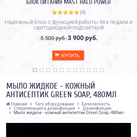
БЛОК ПИТАНИЯ MAST HALO POWER
(3)
Надёжный блок с функцией работы без педали и
светодиодной подсветкой
3 900 руб.
5 500 руб.
КУПИТЬ
МЫЛО ЖИДКОЕ - КОЖНЫЙ
АНТИСЕПТИК GREEN SOAP, 480МЛ
Главная
Тату оборудование
Безопасность
Стерилизация и дезинфекция
Дезинфекция
КАК ПРАВИЛЬНО И ДЛЯ ЧЕГО
КАК ПРАВИЛЬНО
Мыло жидкое - кожный антисептик Green Soap, 480мл
ДЕЛАТЬ КАРБОНОВЫЙ ПИЛИНГ
ИСПОЛЬЗОВАТЬ ПЛЁН
ЗАЖИВЛЕНИЯ ТАТУ
Дата:
28.02.2024
Дата:
31.01.2024
Карбоновый пилинг – это
Татуировки - это выр
инновационная