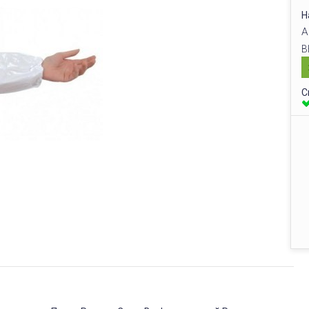
Н
А
В
С