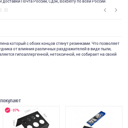
доставки Почта России, Сдэк, Boxberry по всей России.
ена который с обоих концов стянут резинками. Что позволяет
удника от влияния различных раздражителей в виде пыли,
ляется гипоаллергенной, нетоксичной, не собирает на своей
 покупают
-37%