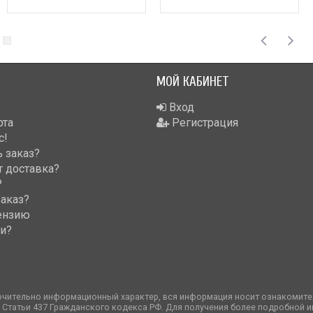
МОЙ КАБИНЕТ
Вход
рта
Регистрация
с!
 заказ?
т доставка?
?
заказ?
ензию
ки?
ючительно информационный характер, вся информация носит ознакомител
 Статьи 437 Гражданского кодекса РФ. Для получения более подробной 