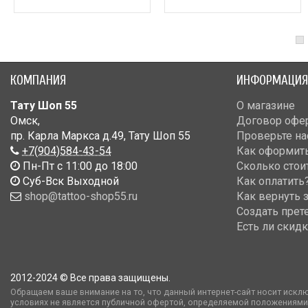
КОМПАНИЯ
ИНФОРМАЦИЯ
Тату Шоп 55
О магазине
Омск
,
Договор офе
пр. Карла Маркса д.49
,
Тату Шоп 55
Проверьте на
+7(904)584-43-54
Как оформить
Пн-Пт с 11:00 до 18:00
Сколько стои
Cуб-Вск Выходной
Как оплатить
shop@tattoo-shop55.ru
Как вернуть 
Создать прет
Есть ли скид
2012-2024 © Все права защищены.
Обращаем ваше внимание на то, что данный интернет-сайт носит искл
условиях не является публичной офертой, определяемой положениями