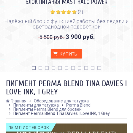
БЛОК ПИТАНИЯ MAST HALO POWER
(3)
Надёжный блок с функцией работы без педали и
светодиодной подсветкой
3 900 руб.
5 500 руб.
КУПИТЬ
ПИГМЕНТ PERMA BLEND TINA DAVIES I
LOVE INK, 1 GREY
Главная
Оборудование для татуажа
Пигменты для татуажа
Perma Blend
КАК ПРАВИЛЬНО И ДЛЯ ЧЕГО
КАК ПРАВИЛЬНО
Пигменты Perma Blend для бровей
ДЕЛАТЬ КАРБОНОВЫЙ ПИЛИНГ
ИСПОЛЬЗОВАТЬ ПЛЁН
Пигмент Perma Blend Tina Davies I Love INK, 1 Grey
ЗАЖИВЛЕНИЯ ТАТУ
Дата:
28.02.2024
Дата:
31.01.2024
Карбоновый пилинг – это
15 МЛ ИСТЕК СРОК
Татуировки - это выр
инновационная