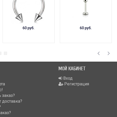
60 руб.
60 руб.
МОЙ КАБИНЕТ
Вход
рта
Регистрация
с!
 заказ?
т доставка?
?
заказ?