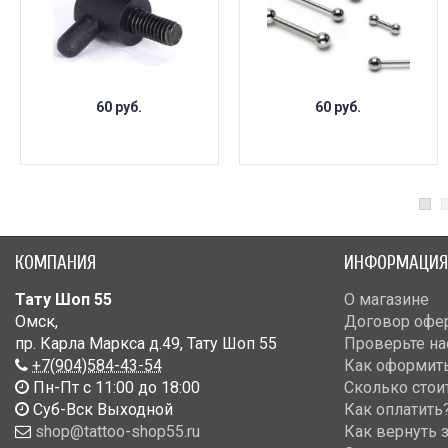
60 руб.
60 руб.
КОМПАНИЯ
ИНФОРМАЦИЯ
Тату Шоп 55
О магазине
Омск
,
Договор офе
пр. Карла Маркса д.49
,
Тату Шоп 55
Проверьте на
+7(904)584-43-54
Как оформить
Пн-Пт с 11:00 до 18:00
Сколько стои
Cуб-Вск Выходной
Как оплатить
shop@tattoo-shop55.ru
Как вернуть 