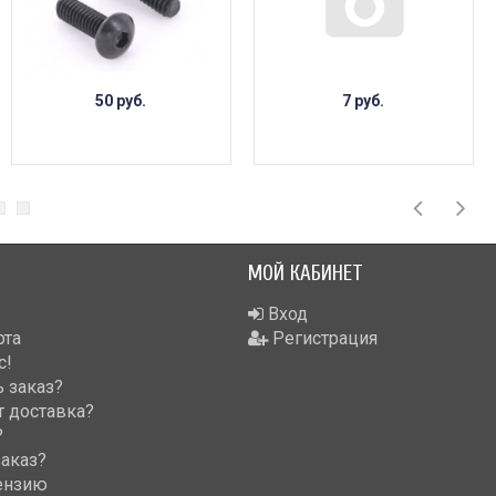
50 руб.
7 руб.
МОЙ КАБИНЕТ
Вход
рта
Регистрация
с!
 заказ?
т доставка?
?
заказ?
ензию