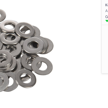
К
А
С