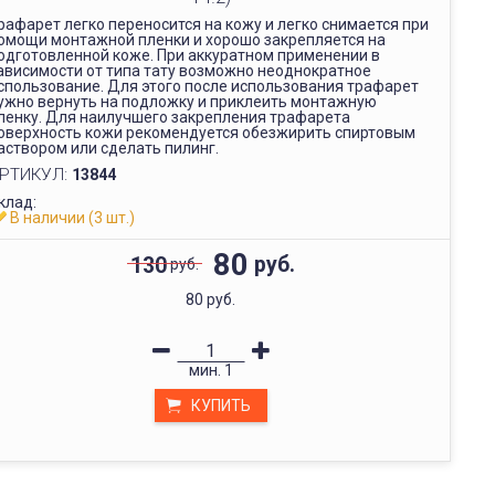
рафарет легко переносится на кожу и легко снимается при
омощи монтажной пленки и хорошо закрепляется на
одготовленной коже. При аккуратном применении в
ависимости от типа тату возможно неоднократное
спользование. Для этого после использования трафарет
ужно вернуть на подложку и приклеить монтажную
ленку. Для наилучшего закрепления трафарета
оверхность кожи рекомендуется обезжирить спиртовым
аствором или сделать пилинг.
РТИКУЛ:
13844
клад:
В наличии (3 шт.)
80
руб.
130
руб.
80 руб.
мин.
1
КУПИТЬ