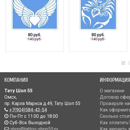
80 руб.
80 руб.
140 руб.
140 руб.
КОМПАНИЯ
ИНФОРМАЦИЯ
Тату Шоп 55
О магазине
Омск
,
Договор офе
пр. Карла Маркса д.49
,
Тату Шоп 55
Проверьте на
+7(904)584-43-54
Как оформить
Пн-Пт с 11:00 до 18:00
Сколько стои
Cуб-Вск Выходной
Как оплатить
shop@tattoo-shop55.ru
Как вернуть 