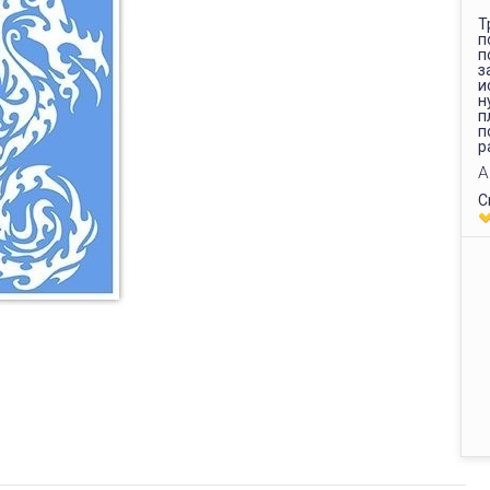
Т
п
п
з
и
н
п
п
р
А
С