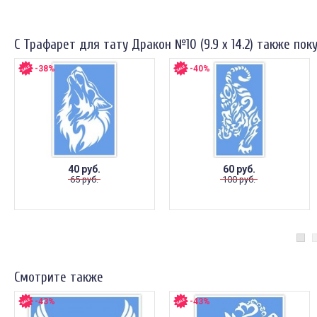
С Трафарет для тату Дракон №10 (9.9 х 14.2) также пок
-38%
-40%
40 руб.
60 руб.
65 руб.
100 руб.
Смотрите также
-43%
-43%