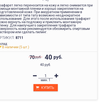
рафарет легко переносится на кожу и легко снимается при
омощи монтажной пленки и хорошо закрепляется на
одготовленной коже. При аккуратном применении в
ависимости от типа тату возможно неоднократное
спользование. Для этого после использования трафарет
ужно вернуть на подложку и приклеить монтажную
ленку. Для наилучшего закрепления трафарета
оверхность кожи рекомендуется обезжирить спиртовым
аствором или сделать пилинг.
РТИКУЛ:
8711
клад:
В наличии (5 шт.)
40
руб.
70
руб.
40 руб.
мин.
1
КУПИТЬ