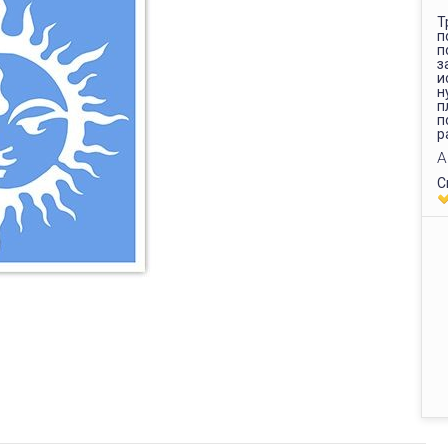
Т
п
п
з
и
н
п
п
р
А
С