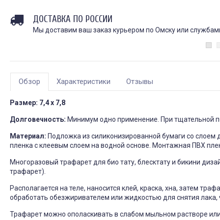
ДОСТАВКА ПО РОССИИ
Мы доставим ваш заказ курьером по Омску или службами 
Обзор
Характеристики
Отзывы
Размер: 7,4 х 7,8
Долговечность:
Минимум одно применение. При тщательной по
Материал:
Подложка из силиконизированной бумаги со слоем 
пленка с клеевым слоем на водной основе. Монтажная ПВХ пле
Многоразовый трафарет для био тату, блесктату и бикини диз
трафарет).
Располагается на теле, наносится клей, краска, хна, затем тра
обработать обезжиривателем или жидкостью для снятия лака, чт
Трафарет можно ополаскивать в слабом мыльном растворе или 