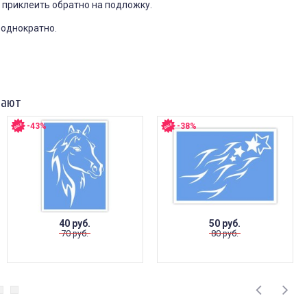
 приклеить обратно на подложку.
еоднократно.
пают
-43%
-38%
40 руб.
50 руб.
70 руб.
80 руб.