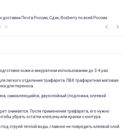
доставки Почта России, Сдэк, Boxberry по всей России.
дготовке кожи и аккуратном использовании до 3-4 раз.
для легкого отделения трафарета. ПВХ трафаретная матовая
нка для переноса.
айна, самоклеющийся, двухслойный (подложка, клеевой
фарет снимается. После применения трафарета, его нужно
обы убрать остатки клея,хны или краски с контура.
под струей теплой воды, главное не повредить клеевой слой.