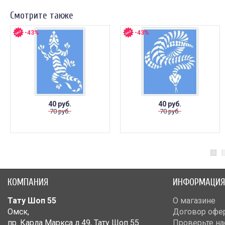
Смотрите также
-43%
-43%
40 руб.
40 руб.
70 руб.
70 руб.
КОМПАНИЯ
ИНФОРМАЦИЯ
Тату Шоп 55
О магазине
Омск
,
Договор офе
пр. Карла Маркса д.49
,
Тату Шоп 55
Проверьте на