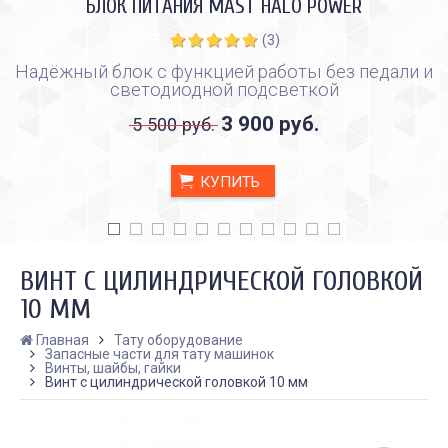
БЛОК ПИТАНИЯ MAST HALO POWER
(3)
Надёжный блок с функцией работы без педали и
светодиодной подсветкой
3 900 руб.
5 500 руб.
КУПИТЬ
ВИНТ С ЦИЛИНДРИЧЕСКОЙ ГОЛОВКОЙ
10 ММ
Главная
Тату оборудование
Запасные части для тату машинок
КАК ПРАВИЛЬНО И ДЛЯ ЧЕГО
КАК ПРАВИЛЬНО
Винты, шайбы, гайки
ДЕЛАТЬ КАРБОНОВЫЙ ПИЛИНГ
ИСПОЛЬЗОВАТЬ ПЛЁН
Винт с цилиндрической головкой 10 мм
ЗАЖИВЛЕНИЯ ТАТУ
Дата:
28.02.2024
Дата:
31.01.2024
Карбоновый пилинг – это
Татуировки - это выр
инновационная