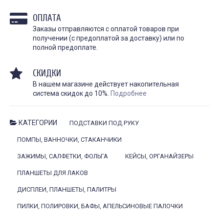
ОПЛАТА
Заказы отправляются с оплатой товаров при
получении (с предоплатой за доставку) или по
полной предоплате.
СКИДКИ
В нашем магазине действует накопительная
система скидок до 10%.
Подробнее
КАК ПРАВИЛЬНО И ДЛЯ ЧЕГО
КАК ПРАВИЛЬНО
ДЕЛАТЬ КАРБОНОВЫЙ ПИЛИНГ
ИСПОЛЬЗОВАТЬ ПЛЁН
КАТЕГОРИИ
ПОДСТАВКИ ПОД РУКУ
ЗАЖИВЛЕНИЯ ТАТУ
Дата:
28.02.2024
Дата:
31.01.2024
ПОМПЫ, ВАННОЧКИ, СТАКАНЧИКИ
Карбоновый пилинг – это
Татуировки - это выр
инновационная
ЗАЖИМЫ, САЛФЕТКИ, ФОЛЬГА
КЕЙСЫ, ОРГАНАЙЗЕРЫ
личности, искусство и 
косметологическая процедура,
они требуют особенно
предназначенная для
ПЛАНШЕТЫ ДЛЯ ЛАКОВ
и...
улучшения...
ДИСПЛЕИ, ПЛАНШЕТЫ, ПАЛИТРЫ
ЧИТАТЬ
ЧИТАТЬ ДАЛЕЕ →
ПИЛКИ, ПОЛИРОВКИ, БАФЫ, АПЕЛЬСИНОВЫЕ ПАЛОЧКИ