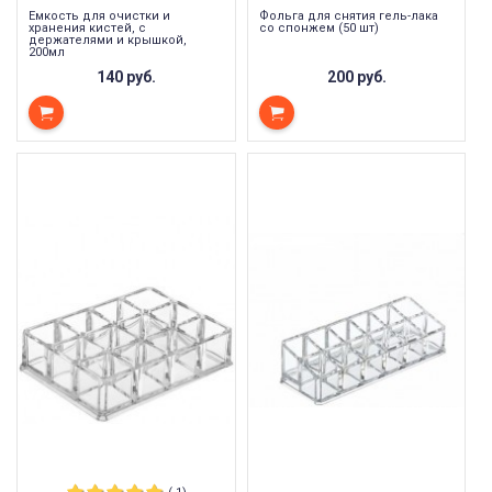
Ёмкость для очистки и
Фольга для снятия гель-лака
хранения кистей, с
со спонжем (50 шт)
держателями и крышкой,
200мл
140 руб.
200 руб.