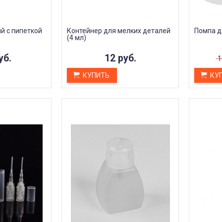
Илья Агарков
Анна Л.
3 октября 2023 22:45
октября 2023 12:19
й с пипеткой
Контейнер для мелких деталей
Помпа д
(4 мл)
уб.
12 руб.
1
КУПИТЬ
КУ