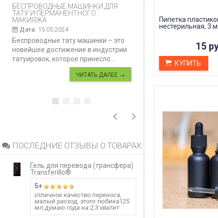
БЕСПРОВОДНЫЕ МАШИНКИ ДЛЯ
КАК ПРАВИЛЬНО И
ТАТУ И ПЕРМАНЕНТНОГО
ДЕЛАТЬ КАРБОНО
Пипетка пластико
МАКИЯЖА
Дата:
28.02.2024
нестерильная, 3 м
Дата:
15.05.2024
Карбоновый пилинг
Беспроводные тату машинки – это
инновационная ко
15 ру
новейшее достижение в индустрии
процедура, предн
татуировок, которое принесло...
улучшения...
КУПИТЬ
ЧИТАТЬ ДАЛЕЕ →
ПОСЛЕДНИЕ ОТЗЫВЫ О ТОВАРАХ
Гель для перевода (трансфера)
Гель для перево
Transferillo®
Transferillo®
5+
детжится до 
отличное качество переноса,
малый расход, этого тюбика125
одного стика 5 м
мл думаю года на 2,3 хватит
больших работ,
расход, держитс