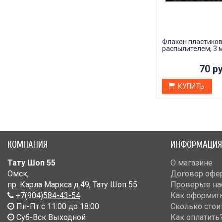
Флакон пластиков
распылителем, 3 
70 ру
КУПИТЬ
КОМПАНИЯ
ИНФОРМАЦИЯ
Тату Шоп 55
О магазине
Омск
,
Договор офе
пр. Карла Маркса д.49
,
Тату Шоп 55
Проверьте на
+7(904)584-43-54
Как оформить
Пн-Пт с 11:00 до 18:00
Сколько стои
Cуб-Вск Выходной
Как оплатить