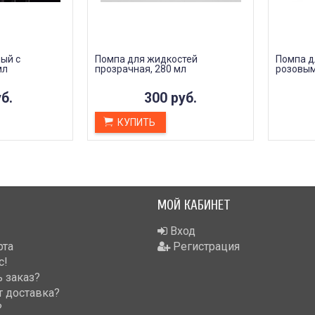
ый с
Помпа для жидкостей
Помпа д
мл
прозрачная, 280 мл
розовым
б.
300 руб.
КУПИТЬ
МОЙ КАБИНЕТ
Вход
рта
Регистрация
с!
 заказ?
т доставка?
?