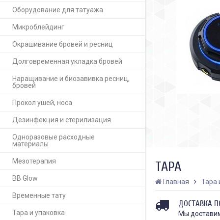
Оборудование для татуажа
Микроблейдинг
Окрашивание бровей и ресниц
Долговременная укладка бровей
Наращивание и биозавивка ресниц,
бровей
Прокол ушей, носа
Дезинфекция и стерилизация
Одноразовые расходные
материалы
Мезотерапия
ТАРА
BB Glow
Главная
Тара 
Временные тату
ДОСТАВКА П
Тара и упаковка
Мы доставим