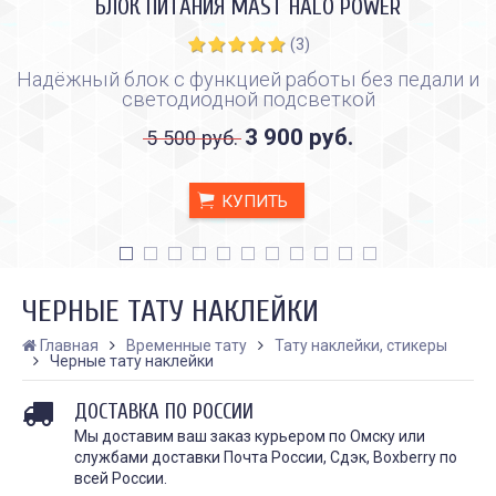
БЛОК ПИТАНИЯ MAST HALO POWER
(3)
Надёжный блок с функцией работы без педали и
светодиодной подсветкой
3 900 руб.
5 500 руб.
КУПИТЬ
ЧЕРНЫЕ ТАТУ НАКЛЕЙКИ
Главная
Временные тату
Тату наклейки, стикеры
Черные тату наклейки
КАК ПРАВИЛЬНО И ДЛЯ ЧЕГО
КАК ПРАВИЛЬНО
ДОСТАВКА ПО РОССИИ
ДЕЛАТЬ КАРБОНОВЫЙ ПИЛИНГ
ИСПОЛЬЗОВАТЬ ПЛЁН
ЗАЖИВЛЕНИЯ ТАТУ
Дата:
Мы доставим ваш заказ курьером по Омску или
28.02.2024
Дата:
31.01.2024
службами доставки Почта России, Сдэк, Boxberry по
Карбоновый пилинг – это
Татуировки - это выр
всей России.
инновационная