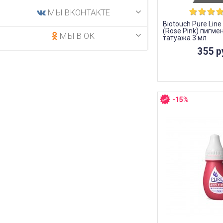
МЫ ВКОНТАКТЕ
Biotouch Pure Lin
(Rose Pink) пигме
МЫ В ОК
татуажа 3 мл
355 р
-15%