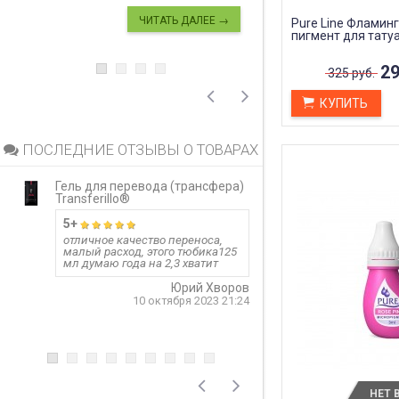
ЧИТАТЬ ДАЛЕЕ →
Pure Line Фламинг
пигмент для тату
29
325 руб.
КУПИТЬ
ПОСЛЕДНИЕ ОТЗЫВЫ О ТОВАРАХ
Гель для перевода (трансфера)
Гель для перево
Transferillo®
Transferillo®
5+
детжится до 
отличное качество переноса,
малый расход, этого тюбика125
одного стика 5 м
мл думаю года на 2,3 хватит
больших работ,
расход, держитс
Юрий Хворов
рекомендую.
10 октября 2023 21:24
5 
НЕТ 