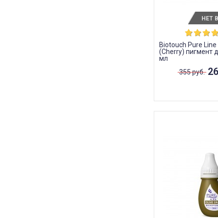
НЕТ 
Biotouch Pure Lin
(Cherry) пигмент 
мл
26
355 руб.