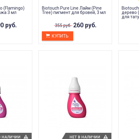
ЧИТАТЬ ДАЛЕЕ →
о (Flamingo)
Biotouch Pure Line Лайм (Pine
Biotouch
ЧИТАТЬ ДАЛЕЕ →
ажа 3 мл
Tree) пигмент для бровей, 3 мл
дерево 
для тат
0 руб.
260 руб.
355 руб.
КУПИТЬ
да (трансфера)
Гель для перевода (трансфера)
Р
Transferillo®
S
конца сеанса
доволен
Хорошо переводит, при
высыхании стирается не
л хватило на 5
быстро. Хороший гель, давно
 экономный
пользуемся!!
я очень хорошо,
Илья Агарков
Анна Л.
3 октября 2023 22:45
октября 2023 12:19
В НАЛИЧИИ
НЕТ В НАЛИЧИИ