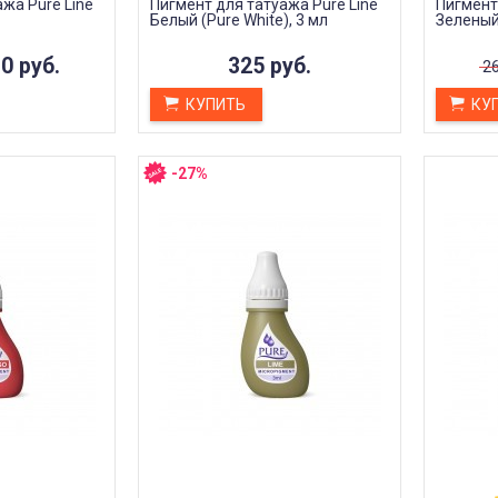
жа Pure Line
Пигмент для татуажа Pure Line
Пигмент
Белый (Pure White), 3 мл
Зеленый
0 руб.
325 руб.
26
КУПИТЬ
КУ
-27%
 ДЛЯ ЧЕГО
КАК ПРАВИЛЬНО ИСПОЛЬЗОВАТЬ
ВЫЙ ПИЛИНГ
ПЛЁНКУ ДЛЯ ЗАЖИВЛЕНИЯ ТАТУ
Дата:
31.01.2024
 – это
Татуировки - это выражение
сметологическая
личности, искусство и память, но
азначенная для
они требуют особенного ухода и...