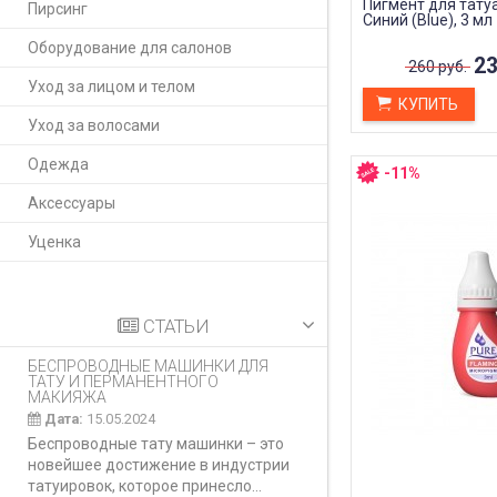
Пигмент для татуа
Пирсинг
Синий (Blue), 3 мл
Оборудование для салонов
23
260 руб.
Уход за лицом и телом
КУПИТЬ
Уход за волосами
Одежда
-11%
Аксессуары
Уценка
СТАТЬИ
БЕСПРОВОДНЫЕ МАШИНКИ ДЛЯ
КАК ПРАВИЛЬНО И
ТАТУ И ПЕРМАНЕНТНОГО
ДЕЛАТЬ КАРБОНО
МАКИЯЖА
Дата:
28.02.2024
Дата:
15.05.2024
Карбоновый пилинг
Беспроводные тату машинки – это
инновационная ко
новейшее достижение в индустрии
процедура, предн
татуировок, которое принесло...
улучшения...