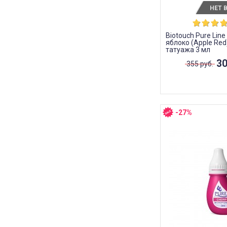
НЕТ 
Biotouch Pure Lin
яблоко (Apple Red
татуажа 3 мл
30
355 руб.
-27%