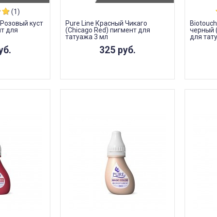
(1)
e Розовый куст
Pure Line Красный Чикаго
Biotouch
нт для
(Chicago Red) пигмент для
черный 
татуажа 3 мл
для тат
уб.
325 руб.