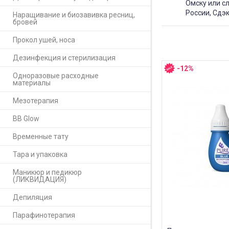
Омску или с
России, Сдэк
Наращивание и биозавивка ресниц,
бровей
Прокол ушей, носа
Дезинфекция и стерилизация
-12%
Одноразовые расходные
материалы
Мезотерапия
BB Glow
Временные тату
Тара и упаковка
Маникюр и педикюр
(ЛИКВИДАЦИЯ)
Депиляция
Парафинотерапия