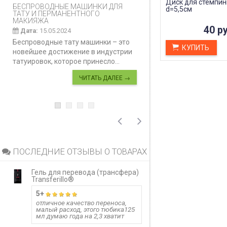
Диск для стемпин
БЕСПРОВОДНЫЕ МАШИНКИ ДЛЯ
КАК ПРАВИЛЬНО И
d=5,5см
ТАТУ И ПЕРМАНЕНТНОГО
ДЕЛАТЬ КАРБОНО
МАКИЯЖА
Дата:
28.02.2024
40 ру
Дата:
15.05.2024
Карбоновый пилинг
Беспроводные тату машинки – это
инновационная ко
КУПИТЬ
новейшее достижение в индустрии
процедура, предн
татуировок, которое принесло...
улучшения...
ЧИТАТЬ ДАЛЕЕ →
ПОСЛЕДНИЕ ОТЗЫВЫ О ТОВАРАХ
Гель для перевода (трансфера)
Гель для перево
Transferillo®
Transferillo®
5+
детжится до 
отличное качество переноса,
малый расход, этого тюбика125
одного стика 5 м
мл думаю года на 2,3 хватит
больших работ,
расход, держитс