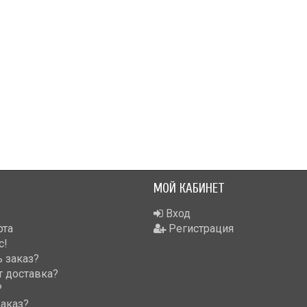
Илья Агарков
Анна Л.
3 октября 2023 22:45
октября 2023 12:19
МОЙ КАБИНЕТ
Вход
рта
Регистрация
с!
 заказ?
т доставка?
?
заказ?