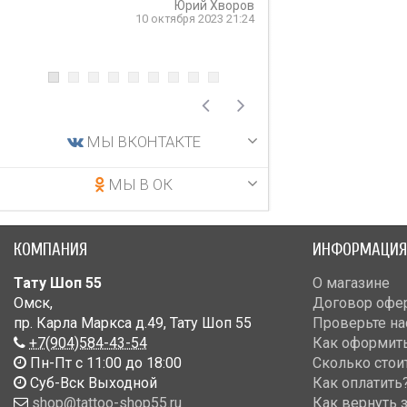
Юрий Хворов
рекомендую.
10 октября 2023 21:24
5 
МЫ ВКОНТАКТЕ
МЫ В ОК
КОМПАНИЯ
ИНФОРМАЦИЯ
Тату Шоп 55
О магазине
Омск
,
Договор офе
пр. Карла Маркса д.49
,
Тату Шоп 55
Проверьте на
+7(904)584-43-54
Как оформить
Пн-Пт с 11:00 до 18:00
Сколько стои
Cуб-Вск Выходной
Как оплатить
shop@tattoo-shop55.ru
Как вернуть 