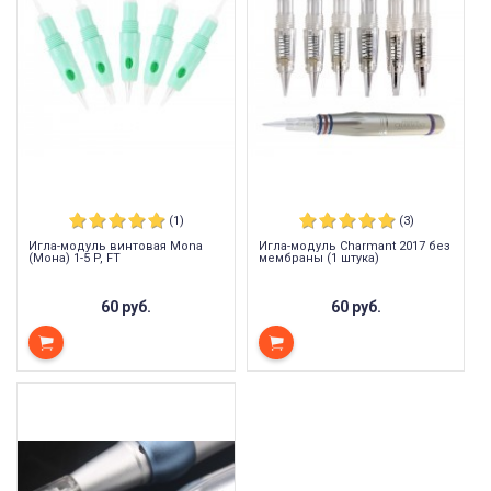
5 октября 2023 12:19
(1)
(3)
Игла-модуль винтовая Mona
Игла-модуль Charmant 2017 без
(Мона) 1-5 P, FT
мембраны (1 штука)
60 руб.
60 руб.