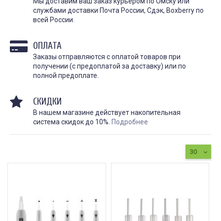
Мы доставим ваш заказ курьером по Омску или
службами доставки Почта России, Сдэк, Boxberry по
всей России.
ОПЛАТА
Заказы отправляются с оплатой товаров при
получении (с предоплатой за доставку) или по
полной предоплате.
СКИДКИ
В нашем магазине действует накопительная
система скидок до 10%.
Подробнее
30
КАК ПРАВИЛЬНО И ДЛЯ ЧЕГО
КАК ПРАВИЛЬНО
ДЕЛАТЬ КАРБОНОВЫЙ ПИЛИНГ
ИСПОЛЬЗОВАТЬ ПЛЁН
ЗАЖИВЛЕНИЯ ТАТУ
Дата:
28.02.2024
Дата:
31.01.2024
Карбоновый пилинг – это
Татуировки - это выр
инновационная