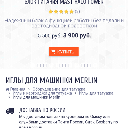
БЛОК ПИТАНИЯ MAST HALO POWER
(3)
Надёжный блок с функцией работы без педали и
светодиодной подсветкой
3 900 руб.
5 500 руб.
КУПИТЬ
ИГЛЫ ДЛЯ МАШИНКИ MERLIN
Главная
Оборудование для татуажа
Иглы и картриджи для татуажа
Иглы для татуажа
Иглы для машинки Merlin
КАК ПРАВИЛЬНО И ДЛЯ ЧЕГО
КАК ПРАВИЛЬНО
ДЕЛАТЬ КАРБОНОВЫЙ ПИЛИНГ
ИСПОЛЬЗОВАТЬ ПЛЁН
ДОСТАВКА ПО РОССИИ
ЗАЖИВЛЕНИЯ ТАТУ
Дата:
28.02.2024
Мы доставим ваш заказ курьером по Омску или
Дата:
31.01.2024
Карбоновый пилинг – это
службами доставки Почта России, Сдэк, Boxberry по
Татуировки - это выр
инновационная
всей России.