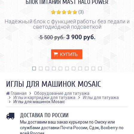
БЛОК ПИТАНИЯ MAST HALO POWER
(3)
Надёжный блок с функцией работы без педали и
светодиодной подсветкой
3 900 руб.
5 500 руб.
КУПИТЬ
ИГЛЫ ДЛЯ МАШИНОК MOSAIC
Главная
Оборудование для татуажа
Иглы и картриджи для татуажа
Иглы для татуажа
Иглы для машинок Mosaic
КАК ПРАВИЛЬНО И ДЛЯ ЧЕГО
КАК ПРАВИЛЬНО
ДЕЛАТЬ КАРБОНОВЫЙ ПИЛИНГ
ИСПОЛЬЗОВАТЬ ПЛЁН
ДОСТАВКА ПО РОССИИ
ЗАЖИВЛЕНИЯ ТАТУ
Дата:
28.02.2024
Мы доставим ваш заказ курьером по Омску или
Дата:
31.01.2024
Карбоновый пилинг – это
службами доставки Почта России, Сдэк, Boxberry по
Татуировки - это выр
инновационная
всей России.