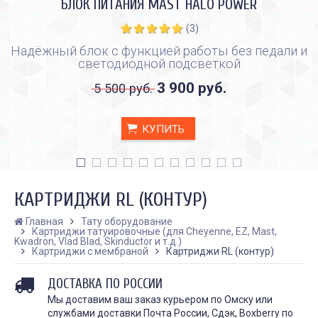
БЛОК ПИТАНИЯ MAST HALO POWER
(3)
Надёжный блок с функцией работы без педали и
светодиодной подсветкой
3 900 руб.
5 500 руб.
КУПИТЬ
КАРТРИДЖИ RL (КОНТУР)
Главная
Тату оборудование
Картриджи татуировочные (для Cheyenne, EZ, Mast,
Kwadron, Vlad Blad, Skinductor и т.д.)
Картриджи с мембраной
Картриджи RL (контур)
КАК ПРАВИЛЬНО И ДЛЯ ЧЕГО
КАК ПРАВИЛЬНО
ДЕЛАТЬ КАРБОНОВЫЙ ПИЛИНГ
ИСПОЛЬЗОВАТЬ ПЛЁН
ЗАЖИВЛЕНИЯ ТАТУ
Дата:
28.02.2024
ДОСТАВКА ПО РОССИИ
Дата:
31.01.2024
Карбоновый пилинг – это
Мы доставим ваш заказ курьером по Омску или
Татуировки - это выр
инновационная
службами доставки Почта России, Сдэк, Boxberry по