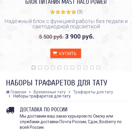
БЛОК ПИТАНИЯ MAST HALO POWER
(3)
Надёжный блок с функцией работы без педали и
светодиодной подсветкой
3 900 руб.
5 500 руб.
КУПИТЬ
НАБОРЫ ТРАФАРЕТОВ ДЛЯ ТАТУ
Главная
Временные тату
Трафареты для тату
Наборы трафаретов для тату
КАК ПРАВИЛЬНО И ДЛЯ ЧЕГО
КАК ПРАВИЛЬНО
ДОСТАВКА ПО РОССИИ
ДЕЛАТЬ КАРБОНОВЫЙ ПИЛИНГ
ИСПОЛЬЗОВАТЬ ПЛЁН
ЗАЖИВЛЕНИЯ ТАТУ
Дата:
28.02.2024
Мы доставим ваш заказ курьером по Омску или
Дата:
31.01.2024
службами доставки Почта России, Сдэк, Boxberry по
Карбоновый пилинг – это
Татуировки - это выр
всей России.
инновационная