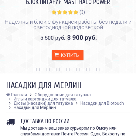
БЛОК ПИТАНИЯ MAST HALO POWER
(3)
Надёжный блок с функцией работы без педали и
светодиодной подсветкой
3 900 руб.
5 500 руб.
КУПИТЬ
НАСАДКИ ДЛЯ МЕРЛИН
Главная
Оборудование для татуажа
Иглы и картриджи для татуажа
Дюзы (насадки) для татуажа
Насадки для Biotouch
Насадки для Мерлин
КАК ПРАВИЛЬНО И ДЛЯ ЧЕГО
КАК ПРАВИЛЬНО
ДЕЛАТЬ КАРБОНОВЫЙ ПИЛИНГ
ИСПОЛЬЗОВАТЬ ПЛЁН
ЗАЖИВЛЕНИЯ ТАТУ
Дата:
28.02.2024
ДОСТАВКА ПО РОССИИ
Дата:
31.01.2024
Карбоновый пилинг – это
Мы доставим ваш заказ курьером по Омску или
Татуировки - это выр
инновационная
службами доставки Почта России, Сдэк, Boxberry по