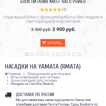
БЛОК ПИТАНИЯ MAST HALO POWER
(3)
Надёжный блок с функцией работы без педали и
светодиодной подсветкой
3 900 руб.
5 500 руб.
КУПИТЬ
НАСАДКИ НА YAMATA (ЯМАТА)
Главная
Оборудование для татуажа
Иглы и картриджи для татуажа
Дюзы (насадки) для татуажа
Насадки на Yamata (Ямата)
КАК ПРАВИЛЬНО И ДЛЯ ЧЕГО
КАК ПРАВИЛЬНО
ДЕЛАТЬ КАРБОНОВЫЙ ПИЛИНГ
ИСПОЛЬЗОВАТЬ ПЛЁН
ЗАЖИВЛЕНИЯ ТАТУ
Дата:
28.02.2024
ДОСТАВКА ПО РОССИИ
Дата:
31.01.2024
Карбоновый пилинг – это
Мы доставим ваш заказ курьером по Омску или
Татуировки - это выр
инновационная
службами доставки Почта России, Сдэк, Boxberry по