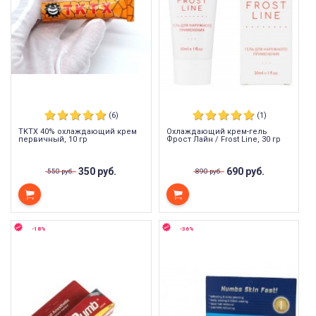
(6)
(1)
TKTX 40% охлаждающий крем
Охлаждающий крем-гель
первичный, 10 гр
Фрост Лайн / Frost Line, 30 гр
350 руб.
690 руб.
550 руб.
890 руб.
-18%
-36%