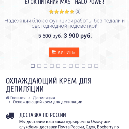
БЛОК ПИТАНИЯ MAST HALO POWER
(3)
Надёжный блок с функцией работы без педали и
светодиодной подсветкой
3 900 руб.
5 500 руб.
КУПИТЬ
ОХЛАЖДАЮЩИЙ КРЕМ ДЛЯ
ДЕПИЛЯЦИИ
Главная
Депиляция
Охлаждающий крем для депиляции
КАК ПРАВИЛЬНО И ДЛЯ ЧЕГО
КАК ПРАВИЛЬНО
ДЕЛАТЬ КАРБОНОВЫЙ ПИЛИНГ
ИСПОЛЬЗОВАТЬ ПЛЁН
ЗАЖИВЛЕНИЯ ТАТУ
Дата:
28.02.2024
ДОСТАВКА ПО РОССИИ
Дата:
31.01.2024
Карбоновый пилинг – это
Мы доставим ваш заказ курьером по Омску или
Татуировки - это выр
инновационная
службами доставки Почта России, Сдэк, Boxberry по