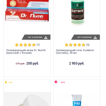
НЕТ В НАЛИЧИИ
НЕТ В НАЛИЧИИ
(7)
(5)
Охлаждающий крем Dr. Numb
Охлаждающий гель Sustaine
(красный с белым)
(Сустаин), 35 мл
200 руб.
2 950 руб.
270 руб.
ХИТ!
-34%