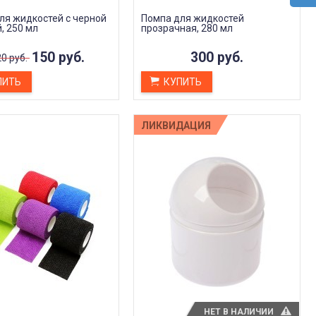
применении и действительно
Светлана Григо
работает. Заметно чистит кожу
22 сентября 2023
ля жидкостей с черной
Помпа для жидкостей
, 250 мл
прозрачная, 280 мл
Ольга Аксенова
2 октября 2023 14:23
150 руб.
300 руб.
0 руб.
ПИТЬ
КУПИТЬ
ЛИКВИДАЦИЯ
НЕТ В НАЛИЧИИ