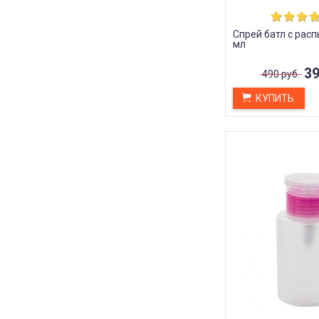
Спрей батл с расп
мл
39
490 руб.
КУПИТЬ