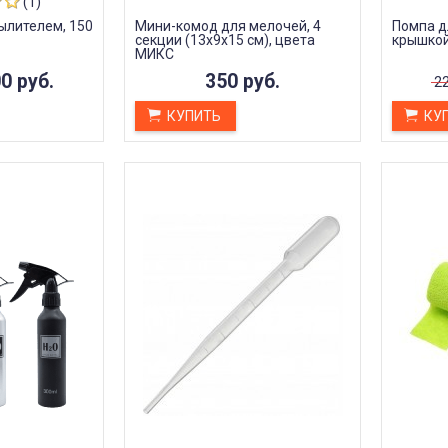
(1)
Илья Агарков
ылителем, 150
Мини-комод для мелочей, 4
Помпа д
Анна Л.
3 октября 2023 22:45
секции (13х9х15 см), цвета
крышкой
октября 2023 12:19
МИКС
0 руб.
350 руб.
22
КУПИТЬ
КУ