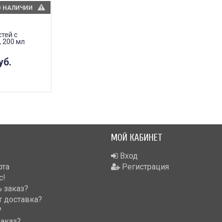
В НАЛИЧИИ
тей с
 200 мл
уб.
МОЙ КАБИНЕТ
Вход
рта
Регистрация
с!
 заказ?
т доставка?
?
заказ?