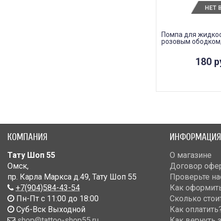
НЕТ 
Помпа для жидкос
розовым ободком,
180 р
КОМПАНИЯ
ИНФОРМАЦИЯ
Тату Шоп 55
О магазине
Омск
,
Договор офе
пр. Карла Маркса д.49
,
Тату Шоп 55
Проверьте на
+7(904)584-43-54
Как оформить
Пн-Пт с 11:00 до 18:00
Сколько стои
Cуб-Вск Выходной
Как оплатить
shop@tattoo-shop55.ru
Как вернуть 