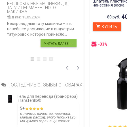
Шпатель пластик
БЕСПРОВОДНЫЕ МАШИНКИ ДЛЯ
КАК ПРАВИЛЬНО И
нанесения воска
ТАТУ И ПЕРМАНЕНТНОГО
ДЕЛАТЬ КАРБОНО
МАКИЯЖА
Дата:
28.02.2024
40
80 руб.
Дата:
15.05.2024
Карбоновый пилинг
Беспроводные тату машинки – это
инновационная ко
КУПИТЬ
новейшее достижение в индустрии
процедура, предн
татуировок, которое принесло...
улучшения...
ЧИТАТЬ ДАЛЕЕ →
-33%
ПОСЛЕДНИЕ ОТЗЫВЫ О ТОВАРАХ
Гель для перевода (трансфера)
Гель для перево
Transferillo®
Transferillo®
5+
детжится до 
отличное качество переноса,
малый расход, этого тюбика125
одного стика 5 м
мл думаю года на 2,3 хватит
больших работ,
расход, держитс