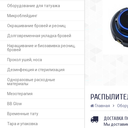
Оборудование для татуажа
Микроблейдинг
Окрашивание бровей и ресниц
Долговременная укладка бровей
Наращивание и биозавивка ресниц,
бровей
Прокол ушей, носа
Дезинфекция и стерилизация
Одноразовые расходные
материалы
Мезотерапия
РАСПЫЛИТЕЛ
BB Glow
Главная
Обор
Временные тату
ДОСТАВКА П
Тара и упаковка
Мы доставим