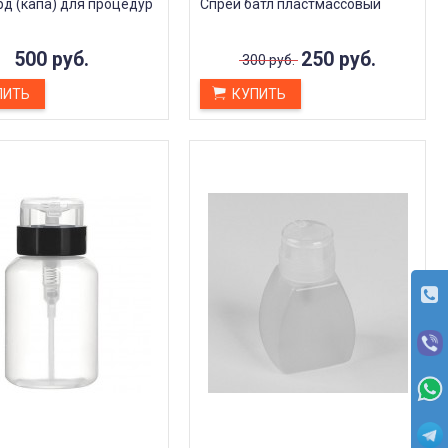
д (капа) для процедур
Спрей батл пластмассовый
ТРАНСФЕРНЫЙ ГЕЛЬ - КАК
ПОЛЬЗОВАТЬСЯ?
Дата:
22.09.2023
500 руб.
250 руб.
300 руб.
Трансферный гель для татуировок –
это специальное средство, которое
ПИТЬ
КУПИТЬ
помогает переносить...
ЧИТАТЬ ДАЛЕЕ →
емувер татуажа от Шаховой
AS Company Base (Базовый
pecial Box A.Shakhova
пигмент для бровей
Довольна
рекомендую
До этого пользовалась короной.
Очень нравятся пигменты о
Не особый знаток я в теме
Алины Шаховой. Хорошо
ремувером. Но этим давольна
укладываются, остаток 80%
гораздо больше. Удобный в