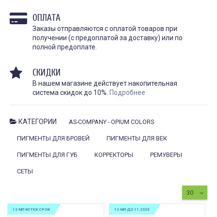
ОПЛАТА
Заказы отправляются с оплатой товаров при
получении (с предоплатой за доставку) или по
полной предоплате.
СКИДКИ
В нашем магазине действует накопительная
система скидок до 10%.
Подробнее
КАТЕГОРИИ
AS-COMPANY - OPIUM COLORS
ПИГМЕНТЫ ДЛЯ БРОВЕЙ
ПИГМЕНТЫ ДЛЯ ВЕК
ПИГМЕНТЫ ДЛЯ ГУБ
КОРРЕКТОРЫ
РЕМУВЕРЫ
КАК ПРАВИЛЬНО И ДЛЯ ЧЕГО
КАК ПРАВИЛЬНО
ДЕЛАТЬ КАРБОНОВЫЙ ПИЛИНГ
ИСПОЛЬЗОВАТЬ ПЛЁН
ЗАЖИВЛЕНИЯ ТАТУ
СЕТЫ
Дата:
28.02.2024
Дата:
31.01.2024
Карбоновый пилинг – это
Татуировки - это выр
30
инновационная
личности, искусство и 
косметологическая процедура,
они требуют особенно
12 МЛ ИСТЕК СРОК
12 МЛ ДО 11.2023
предназначенная для