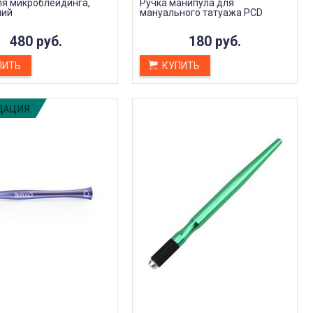
ля микроблейдинга,
Ручка манипула для
ТРАНСФЕРНЫЙ ГЕЛЬ - КАК
ний
мануального татуажа PCD
ПОЛЬЗОВАТЬСЯ?
Дата:
22.09.2023
480 руб.
180 руб.
Трансферный гель для татуировок –
это специальное средство, которое
ПИТЬ
КУПИТЬ
помогает переносить...
ЧИТАТЬ ДАЛЕЕ →
ДАЦИЯ
емувер татуажа от Шаховой
AS Company Base (Базовый
pecial Box A.Shakhova
пигмент для бровей
Довольна
рекомендую
До этого пользовалась короной.
Очень нравятся пигменты о
Не особый знаток я в теме
Алины Шаховой. Хорошо
ремувером. Но этим давольна
укладываются, остаток 80%
гораздо больше. Удобный в