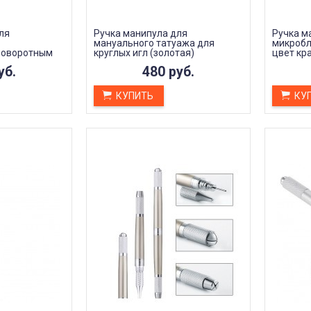
ля
Ручка манипула для
Ручка м
мануального татуажа для
микробл
поворотным
круглых игл (золотая)
цвет кр
 синий
уб.
480 руб.
КУПИТЬ
КУ