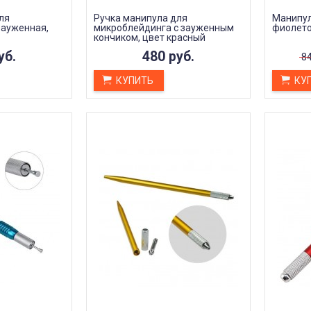
Илья Агарков
ля
Ручка манипула для
Манипул
Анна Л.
3 октября 2023 22:45
зауженная,
микроблейдинга с зауженным
фиолето
октября 2023 12:19
кончиком, цвет красный
уб.
480 руб.
84
КУПИТЬ
КУ