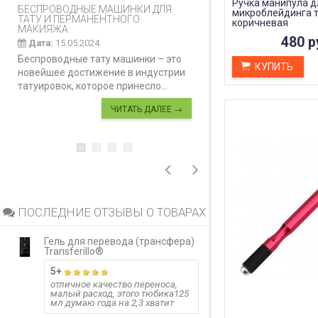
Ручка манипула д
БЕСПРОВОДНЫЕ МАШИНКИ ДЛЯ
КАК ПРАВИЛЬНО И
микроблейдинга т
ТАТУ И ПЕРМАНЕНТНОГО
ДЕЛАТЬ КАРБОНО
коричневая
МАКИЯЖА
Дата:
28.02.2024
480 р
Дата:
15.05.2024
Карбоновый пилинг
Беспроводные тату машинки – это
инновационная ко
КУПИТЬ
новейшее достижение в индустрии
процедура, предн
татуировок, которое принесло...
улучшения...
ЧИТАТЬ ДАЛЕЕ →
ПОСЛЕДНИЕ ОТЗЫВЫ О ТОВАРАХ
Гель для перевода (трансфера)
Гель для перево
Transferillo®
Transferillo®
5+
детжится до 
отличное качество переноса,
малый расход, этого тюбика125
одного стика 5 м
мл думаю года на 2,3 хватит
больших работ,
расход, держитс