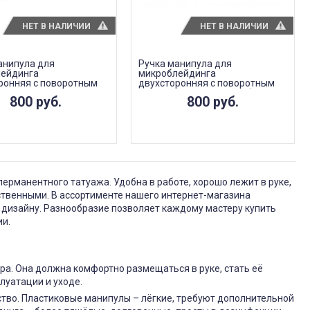
НЕТ В НАЛИЧИИ
НЕТ В НАЛИЧИИ
анипула для
Ручка манипула для
ейдинга
микроблейдинга
ронняя с поворотным
двухсторонняя с поворотным
мом, цвет красный
механизмом, цвет серебристый
800 руб.
800 руб.
ерманентного татуажа. Удобна в работе, хорошо лежит в руке,
ственными. В ассортименте нашего интернет-магазина
 дизайну. Разнообразие позволяет каждому мастеру купить
ии.
ра. Она должна комфортно размещаться в руке, стать её
луатации и уходе.
бство. Пластиковые манипулы – лёгкие, требуют дополнительной