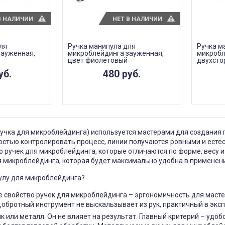
В НАЛИЧИИ
НЕТ В НАЛИЧИИ
ля
Ручка манипула для
Ручка м
зауженная,
микроблейдинга зауженная,
микробл
цвет фиолетовый
двухсто
механиз
уб.
480 руб.
учка для микроблейдинга) используется мастерами для создания п
остью контролировать процесс, линии получаются ровными и есте
 ручек для микроблейдинга, которые отличаются по форме, весу и
я микроблейдинга, которая будет максимально удобна в применен
улу для микроблейдинга?
е свойство ручек для микроблейдинга – эргономичность для масте
бротный инструмент не выскальзывает из рук, практичный в эксп
к или металл. Он не влияет на результат. Главный критерий – удо