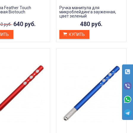
применении и действительно
Светлана Григо
работает. Заметно чистит кожу
22 сентября 2023
а Feather Touch
Ручка манипула для
вая Biotouch
микроблейдинга зауженная,
Ольга Аксенова
цвет зеленый
2 октября 2023 14:23
640 руб.
480 руб.
0 руб.
ПИТЬ
КУПИТЬ