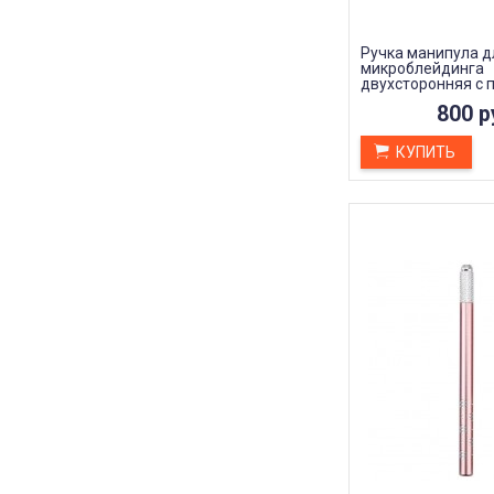
Ручка манипула д
микроблейдинга
двухсторонняя с 
механизмом, цвет
800 р
КУПИТЬ