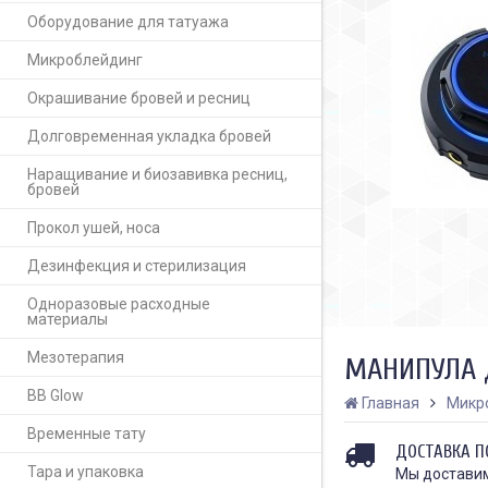
Оборудование для татуажа
Микроблейдинг
Окрашивание бровей и ресниц
Долговременная укладка бровей
Наращивание и биозавивка ресниц,
бровей
Прокол ушей, носа
Дезинфекция и стерилизация
Одноразовые расходные
материалы
Мезотерапия
МАНИПУЛА 
BB Glow
Главная
Микр
Временные тату
ДОСТАВКА П
Тара и упаковка
Мы доставим