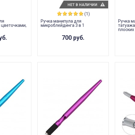
НЕТ В НАЛИЧИИ
(1)
ля
Ручка манипула для
Ручка м
 цветочками,
микроблейдинга 3 в 1
татуажа
плоских 
уб.
700 руб.