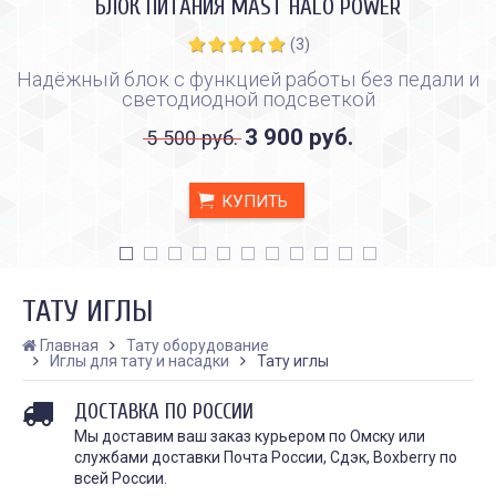
БЛОК ПИТАНИЯ MAST HALO POWER
(3)
Надёжный блок с функцией работы без педали и
светодиодной подсветкой
3 900 руб.
5 500 руб.
КУПИТЬ
ТАТУ ИГЛЫ
Главная
Тату оборудование
Иглы для тату и насадки
Тату иглы
КАК ПРАВИЛЬНО И ДЛЯ ЧЕГО
КАК ПРАВИЛЬНО
ДОСТАВКА ПО РОССИИ
ДЕЛАТЬ КАРБОНОВЫЙ ПИЛИНГ
ИСПОЛЬЗОВАТЬ ПЛЁН
ЗАЖИВЛЕНИЯ ТАТУ
Дата:
Мы доставим ваш заказ курьером по Омску или
28.02.2024
Дата:
31.01.2024
службами доставки Почта России, Сдэк, Boxberry по
Карбоновый пилинг – это
Татуировки - это выр
всей России.
инновационная