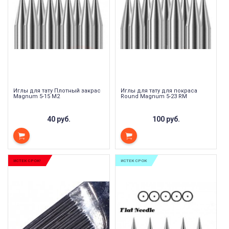
Иглы для тату Плотный закрас
Иглы для тату для покраса
Magnum 5-15 M2
Round Magnum 5-23 RM
40 руб.
100 руб.
ИСТЕК СРОК!
ИСТЕК СРОК