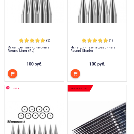
(3)
(1)
Иглы для тату контурные
Иглы для тату тушевочные
Round Liner (RL)
Round Shader
100 руб.
100 руб.
-30%
ИСТЕК СРОК!