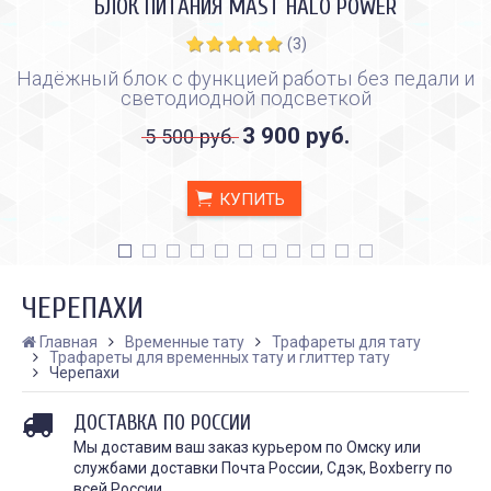
БЛОК ПИТАНИЯ MAST HALO POWER
(3)
Надёжный блок с функцией работы без педали и
светодиодной подсветкой
3 900 руб.
5 500 руб.
КУПИТЬ
ЧЕРЕПАХИ
Главная
Временные тату
Трафареты для тату
Трафареты для временных тату и глиттер тату
Черепахи
КАК ПРАВИЛЬНО И ДЛЯ ЧЕГО
КАК ПРАВИЛЬНО
ДЕЛАТЬ КАРБОНОВЫЙ ПИЛИНГ
ИСПОЛЬЗОВАТЬ ПЛЁН
ДОСТАВКА ПО РОССИИ
ЗАЖИВЛЕНИЯ ТАТУ
Дата:
28.02.2024
Дата:
31.01.2024
Мы доставим ваш заказ курьером по Омску или
Карбоновый пилинг – это
службами доставки Почта России, Сдэк, Boxberry по
Татуировки - это выр
инновационная
всей России.