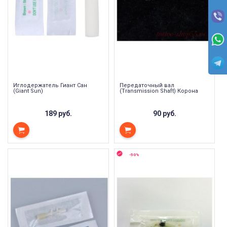
Иглодержатель Гиант Сан
Передаточный вал
(Giant Sun)
(Transmission Shaft) Корона
189 руб.
90 руб.
-50%