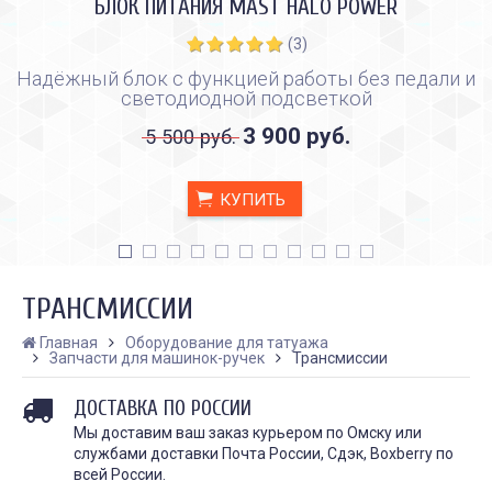
БЛОК ПИТАНИЯ MAST HALO POWER
(3)
Надёжный блок с функцией работы без педали и
светодиодной подсветкой
3 900 руб.
5 500 руб.
КУПИТЬ
ТРАНСМИССИИ
Главная
Оборудование для татуажа
Запчасти для машинок-ручек
Трансмиссии
КАК ПРАВИЛЬНО И ДЛЯ ЧЕГО
КАК ПРАВИЛЬНО
ДОСТАВКА ПО РОССИИ
ДЕЛАТЬ КАРБОНОВЫЙ ПИЛИНГ
ИСПОЛЬЗОВАТЬ ПЛЁН
ЗАЖИВЛЕНИЯ ТАТУ
Дата:
28.02.2024
Мы доставим ваш заказ курьером по Омску или
Дата:
31.01.2024
службами доставки Почта России, Сдэк, Boxberry по
Карбоновый пилинг – это
Татуировки - это выр
всей России.
инновационная