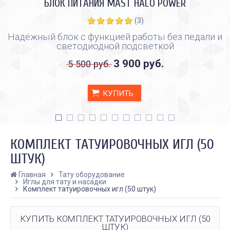
БЛОК ПИТАНИЯ MAST HALO POWER
(3)
Надёжный блок с функцией работы без педали и
светодиодной подсветкой
3 900 руб.
5 500 руб.
КУПИТЬ
КОМПЛЕКТ ТАТУИРОВОЧНЫХ ИГЛ (50
ШТУК)
Главная
Тату оборудование
Иглы для тату и насадки
КАК ПРАВИЛЬНО И ДЛЯ ЧЕГО
КАК ПРАВИЛЬНО
Комплект татуировочных игл (50 штук)
ДЕЛАТЬ КАРБОНОВЫЙ ПИЛИНГ
ИСПОЛЬЗОВАТЬ ПЛЁН
ЗАЖИВЛЕНИЯ ТАТУ
Дата:
28.02.2024
Дата:
31.01.2024
Карбоновый пилинг – это
КУПИТЬ КОМПЛЕКТ ТАТУИРОВОЧНЫХ ИГЛ (50
Татуировки - это выр
инновационная
ШТУК)