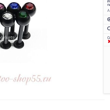
И
п
А
С