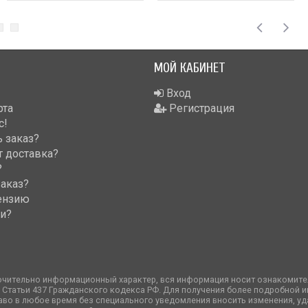
МОЙ КАБИНЕТ
Вход
рта
Регистрация
с!
 заказ?
т доставка?
?
заказ?
ензию
ки?
ючительно информационный характер, вся информация носит ознакомител
 Статьи 437 Гражданского кодекса РФ. Для получения более подробной 
аво в любое время без специального уведомления вносить изменения, уда