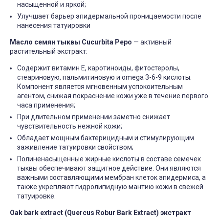
личности, искусство и 
косметологическая процедура,
насыщенной и яркой;
они требуют особенно
предназначенная для
Улучшает барьер эпидермальной проницаемости после
и...
улучшения...
нанесения татуировки
ЧИТАТЬ
ЧИТАТЬ ДАЛЕЕ →
Масло семян тыквы Cucurbita Pepo
— активный
растительный экстракт:
Содержит витамин Е, каротиноиды, фитостеролы,
стеариновую, пальмитиновую и omega 3-6-9 кислоты.
Компонент является мгновенным успокоительным
агентом, снижая покраснение кожи уже в течение первого
часа применения;
При длительном применении заметно снижает
чувствительность нежной кожи;
Гель для перевода
Гель для перевода
Обладает мощным бактерицидным и стимулирующим
(трансфера) Transferillo®
(трансфера) Transferil
заживление татуировки свойством;
детжится до конца
доволен
Полиненасыщенные жирные кислоты в составе семечек
сеанса
Хорошо переводит, при
тыквы обеспечивают защитное действие. Они являются
высыхании стирается н
одного стика 5 мл хватило
быстро. Хороший гель,
на 5 больших работ,
важными составляющими мембран клеток эпидермиса, а
давно пользуемся!!
экономный расход,
также укрепляют гидролипидную мантию кожи в свежей
держится очень хорошо,
татуировке.
рекомендую.
Илья Аг
3 октября 2023
Анна Л.
Oak bark extract (Quercus Robur Bark Extract) экстракт
5 октября 2023 12:19