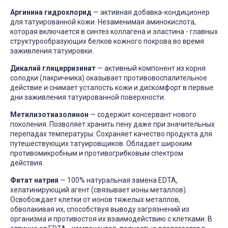
Аргинина гидрохлорид
— активная добавка-кондиционер
для татуированной кожи. Незаменимая аминокислота,
которая включается в синтез коллагена и эластина - главных
структурообразующих белков кожного покрова во время
заживления татуировки.
Дикалий глицирризинат
— активный компонент из корня
солодки (лакричника) оказывает противовоспалительное
действие и снимает усталость кожи и дискомфорт в первые
дни заживления татуированной поверхности.
Метилизотиазолинон
— cодержит консервант нового
поколения. Позволяет хранить пену даже при значительных
перепадах температуры. Сохраняет качество продукта для
путешествующих татуировщиков. Обладает широким
противомикробным и противогрибковым спектром
действия.
Фитат натрия
— 100% натуральная замена EDTA,
хелатинирующий агент (связывает ионы металлов).
Освобождает клетки от ионов тяжелых металлов,
обволакивая их, способствуя выводу загрязнений из
организма и противостоя их взаимодействию с клетками. В