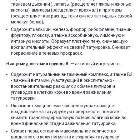
тканевом дыхании ), липазы (расщепляет жиры и жирные
кислоты), амилазы (расщепляет крахмал) и протеазы
(осуществляет как распад, так и синтез пептидных связей
молекул белка);
Содержит кальций, железо, фосфор, рибофлавин, тиамин,
фруктозу, глюкозу, а также аскорбиновую, лимонную и
янтарную кислоты. Образует плотную пену, снимающую
воспалительный эффект на свежей татуировке. Снижает
покраснение в теневых прокрасах.
Ниацимид витамин группы B.
— активный ингредиент:
Содержит натуральный витаминный комплекс, а также B3
- важный витамин, участвующий в окислительно -
восстановительных реакциях и обмене липидов и
углеводов в клетках кожи во время заживления
татуировки;
Оказывает мощное смягчающее и увлажняющее
воздействие на татуируемую поверхность, помогает
КАК ПРАВИЛЬНО И ДЛЯ ЧЕГО
КАК ПРАВИЛЬНО
ДЕЛАТЬ КАРБОНОВЫЙ ПИЛИНГ
ИСПОЛЬЗОВАТЬ ПЛЁН
снизить трансэпидермальную потерю влаги из кожи во
ЗАЖИВЛЕНИЯ ТАТУ
Дата:
28.02.2024
время финальной стадии заживления татуировки;
Дата:
31.01.2024
Карбоновый пилинг – это
Сужает поры, оставляя максимальное количество
Татуировки - это выр
инновационная
введённого в кожу пигмента и сохраняя татуировку