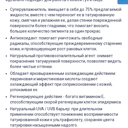
Суперувлажнитель: вмещает в себя до 75% предлагаемой
жидкости, вместе с чем переносит ее в татуированную
кожу, смягчая и увлажняя ее, делая стенки поврежденной
поверхности более гладкими, что помогает вносить
большее количество пигмента за один прокрас.
Антиоксидант: помогает уничтожать свободные
радикалы, способствующие преждевременному старению
кожи, и провоцирующие рост раковых клеток.
Натуральный противовоспалительный агент: снимает
покраснение татуируемой поверхности, позволяет видеть
более чистые оттенки.
Обладает ярковыраженным охлаждающим действием:
лауриновая и миристиновая кислоты создают
охлаждающий эффект при соприкосновении с кожей,
успокаивая ее.
Регенерирующее действие - богато витамином Е,
способствующим скорой регенерации клеток эпидермиса.
Натуральный UVA / UVB барьер: при длительном
применении способствует понижению восприимчивости
татуированной кожи к ультрафиолету, сохраняя цвета
татуировки насыщенными надолго.