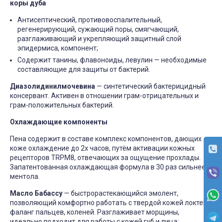
коры дуба
Антисептический, противовоспалительный,
регенерирующий, сужающий поры, смягчающий,
разглаживающий и укрепляющий защитный слой
эпидермиса, компонент;
Содержит танины, флавоноиды, левулин — необходимые
составляющие для защиты от бактерий.
Диазолидинилмочевина
— синтетический бактерицидный
консервант. Активен в отношении грам-отрицательных и
грам-положительных бактерий.
Охлаждающие компоненты
Пена содержит в составе комплекс компонентов, дающих
коже охлаждение до 2х часов, путём активации кожных
рецепторов TRPM8, отвечающих за ощущение прохлады.
Запатентованная охлаждающая формула в 30 раз сильнее
ментола.
Масло Бабассу
— быстрорастекающийся эмолент,
позволяющий комфортно работать с твердой кожей локтей,
фаланг пальцев, коленей. Разглаживает морщины,
идеально подходит для работы с кожей губ и лица: