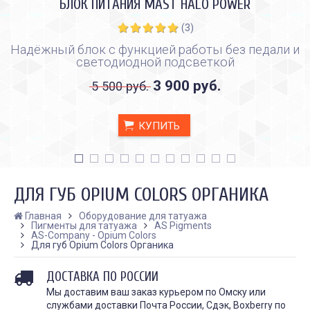
БЛОК ПИТАНИЯ MAST HALO POWER
(3)
Надёжный блок с функцией работы без педали и
светодиодной подсветкой
3 900 руб.
5 500 руб.
КУПИТЬ
ДЛЯ ГУБ OPIUM COLORS ОРГАНИКА
Главная
Оборудование для татуажа
Пигменты для татуажа
AS Pigments
AS-Company - Opium Colors
Для губ Opium Colors Органика
КАК ПРАВИЛЬНО И ДЛЯ ЧЕГО
КАК ПРАВИЛЬНО
ДЕЛАТЬ КАРБОНОВЫЙ ПИЛИНГ
ИСПОЛЬЗОВАТЬ ПЛЁН
ЗАЖИВЛЕНИЯ ТАТУ
Дата:
28.02.2024
ДОСТАВКА ПО РОССИИ
Дата:
31.01.2024
Карбоновый пилинг – это
Мы доставим ваш заказ курьером по Омску или
Татуировки - это выр
инновационная
службами доставки Почта России, Сдэк, Boxberry по