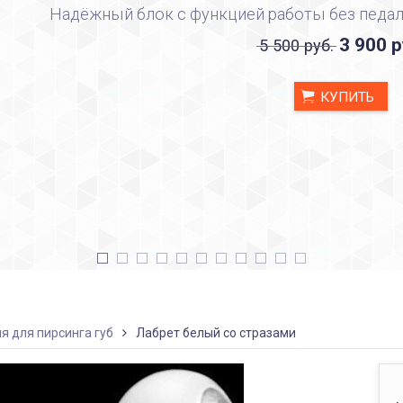
Надёжный блок с функцией работы без педал
3 900 р
5 500 руб.
КУПИТЬ
я для пирсинга губ
Лабрет белый со стразами