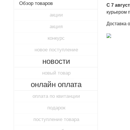
Обзор товаров
С 7 авгус
курьером 
акции
Доставка 
акция
конкурс
новое поступление
новости
новый товар
онлайн оплата
оплата по квитанции
подарок
поступление товара