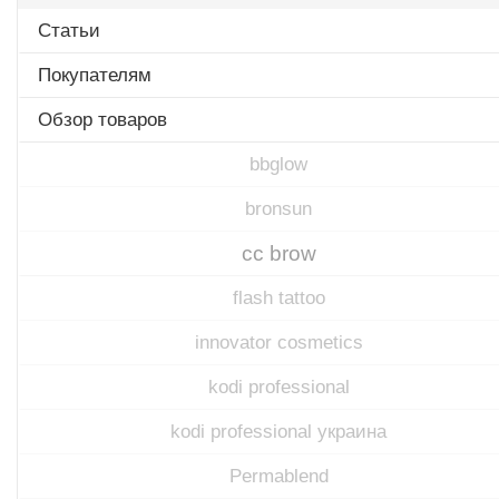
Статьи
Покупателям
Обзор товаров
bbglow
bronsun
cc brow
flash tattoo
innovator cosmetics
kodi professional
kodi professional украина
Permablend