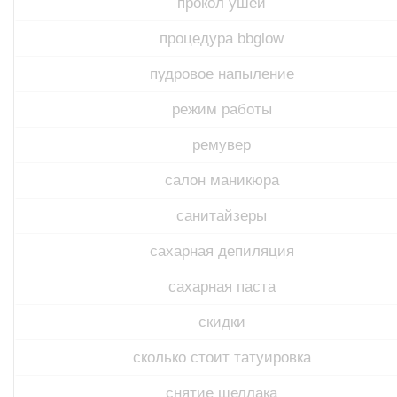
прокол ушей
процедура bbglow
пудровое напыление
режим работы
ремувер
салон маникюра
санитайзеры
сахарная депиляция
сахарная паста
скидки
сколько стоит татуировка
снятие шеллака