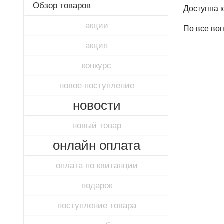
Обзор товаров
Доступна к
акции
По все воп
акция
конкурс
новое поступление
новости
новый товар
онлайн оплата
оплата по квитанции
подарок
поступление товара