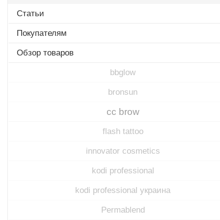
Статьи
Покупателям
Обзор товаров
bbglow
bronsun
cc brow
flash tattoo
innovator cosmetics
kodi professional
kodi professional украина
Permablend