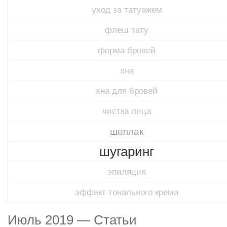
уход за татуажем
флеш тату
форма бровей
хна
хна для бровей
чистка лица
шеллак
шугаринг
эпиляция
эффект тонального крема
Июль 2019 — Статьи