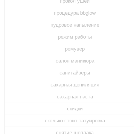
прокол ушей
процедура bbglow
пудровое напыление
режим работы
ремувер
салон маникюра
санитайзеры
сахарная депиляция
сахарная паста
скидки
сколько стоит татуировка
снятие шеллака