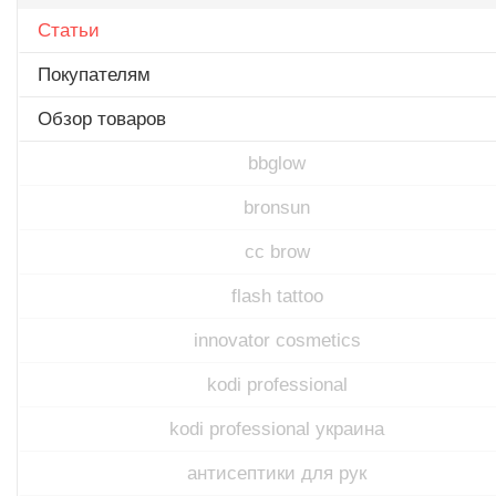
Статьи
Покупателям
Обзор товаров
bbglow
bronsun
cc brow
flash tattoo
innovator cosmetics
kodi professional
kodi professional украина
антисептики для рук