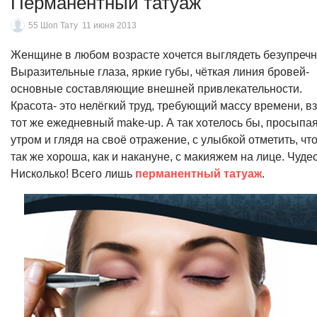
Перманентный татуаж
55 Шоп Тату
11 июня 2013
Женщине в любом возрасте хочется выглядеть безупречн
Выразительные глаза, яркие губы, чёткая линия бровей-
основные составляющие внешней привлекательности.
Красота- это нелёгкий труд, требующий массу времени, в
тот же ежедневный make-up. А так хотелось бы, просыпа
утром и глядя на своё отражение, с улыбкой отметить, чт
так же хороша, как и накануне, с макияжем на лице. Чуде
Нисколько! Всего лишь
перманентный татуаж
.