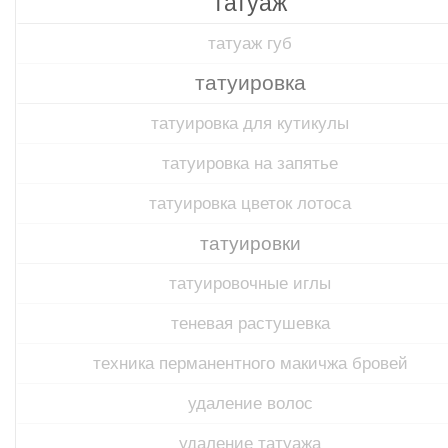
татуаж
татуаж губ
татуировка
татуировка для кутикулы
татуировка на запятье
татуировка цветок лотоса
татуировки
татуировочные иглы
теневая растушевка
техника перманентного макичжа бровей
удаление волос
удаление татуажа