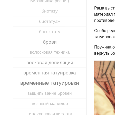
биозавивка ресниц
Рама высту
биотату
материал 
противове
биотатуаж
Особо ред
блеск тату
татуировок
брови
Пружина о
волосковая техника
вернуть б
восковая депиляция
временная татуировка
временные татуировки
выщипывание бровей
вязаный маникюр
гиалуроновая кислота