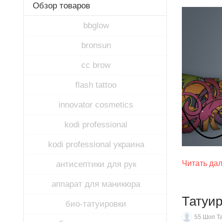
Обзор товаров
bbglow
bronsun
cc brow
flash tattoo
innovator cosmetics
kodi professional
kodi professional украина
Читать да
антисептики для рук
аппарат для маникюра
Татуи
био-татуировки
55 Шоп Т