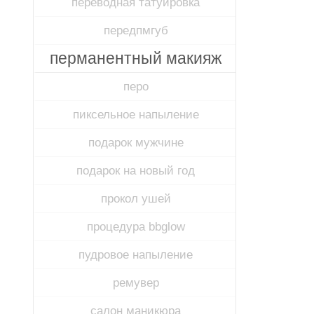
переводная татуировка
передпмгуб​
перманентный макияж
перо
пиксельное напыление
подарок мужчине
подарок на новый год
прокол ушей
процедура bbglow
пудровое напыление
ремувер
салон маникюра