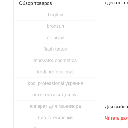
сделать эт
Обзор товаров
bbglow
bronsun
cc brow
flash tattoo
innovator cosmetics
kodi professional
kodi professional украина
антисептики для рук
аппарат для маникюра
Для выбора
био-татуировки
Читать да