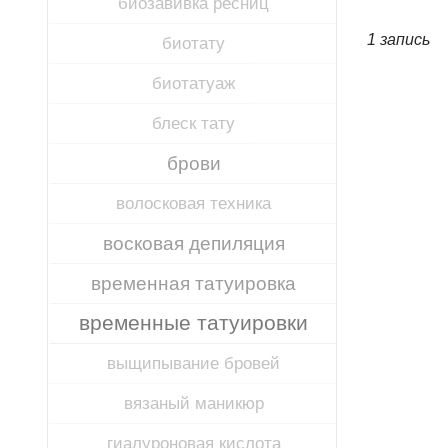
биозавивка ресниц
1 запись
биотату
биотатуаж
блеск тату
брови
волосковая техника
восковая депиляция
временная татуировка
временные татуировки
выщипывание бровей
вязаный маникюр
гиалуроновая кислота