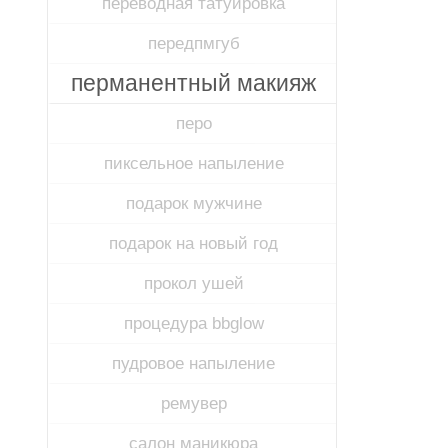
переводная татуировка
передпмгуб​
перманентный макияж
перо
пиксельное напыление
подарок мужчине
подарок на новый год
прокол ушей
процедура bbglow
пудровое напыление
ремувер
салон маникюра