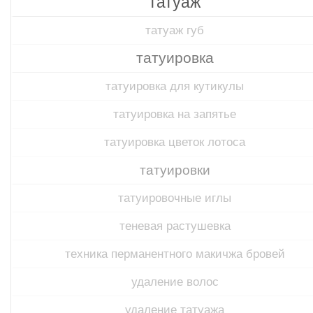
татуаж
татуаж губ
татуировка
татуировка для кутикулы
татуировка на запятье
татуировка цветок лотоса
татуировки
татуировочные иглы
теневая растушевка
техника перманентного макичжа бровей
удаление волос
удаление татуажа