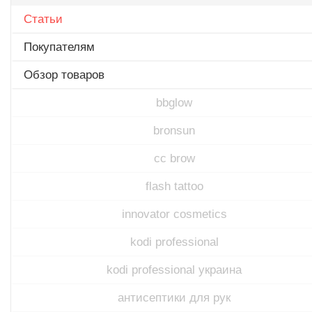
Статьи
Покупателям
Обзор товаров
bbglow
bronsun
cc brow
flash tattoo
innovator cosmetics
kodi professional
kodi professional украина
антисептики для рук